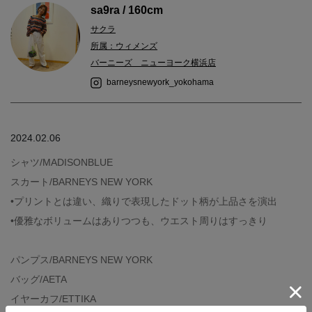
sa9ra / 160cm
サクラ
所属：ウィメンズ
バーニーズ ニューヨーク横浜店
barneysnewyork_yokohama
2024.02.06
シャツ/MADISONBLUE
スカート/BARNEYS NEW YORK
•プリントとは違い、織りで表現したドット柄が上品さを演出
•優雅なボリュームはありつつも、ウエスト周りはすっきり
パンプス/BARNEYS NEW YORK
バッグ/AETA
イヤーカフ/ETTIKA