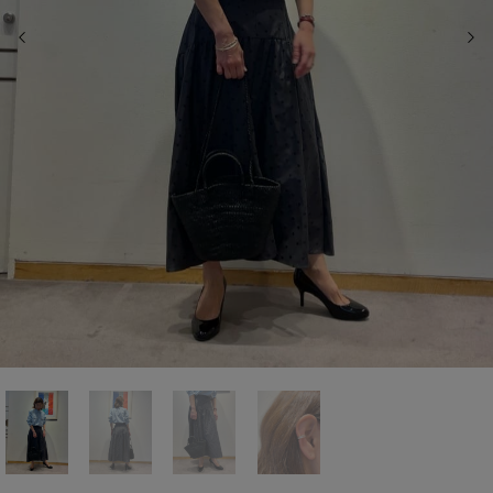
前の画像
次