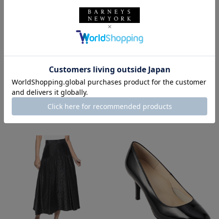
バーニーズ ニューヨーク
BARNEYS NEW YORK
マディソンブルー
MADISONBLUE
ウィメンズウェア
シャツ
スカート
カジュアルシャツ
パンプス
春夏シーズン
大人かわいい
バーニーズ ニューヨーク横浜店
大人カジュアル
バッグ
ハンドバッグ
ショルダーバッグ
その他バッグ
アエタ
AETA
イヤーカフ
着用しているアイテム