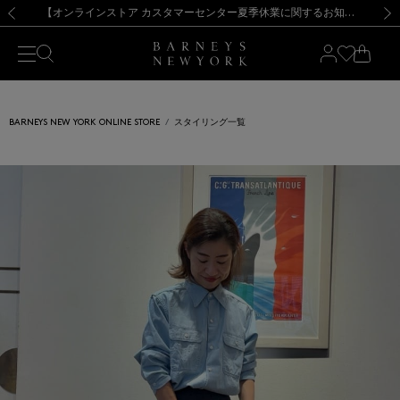
熊本県を中心とした地震の影響によるお荷物のお届けについて
【夏季休業に伴う出荷一時停止のお知らせ】(2026.8.7)
【夏季休業に伴う出荷一時停止のお知らせ】(2026.8.7)
【開催中】SUMMER SALEのご案内・ご注意事項
【オンラインストア カスタマーセンター夏季休業に関するお知らせ】（2026.8.7）
新規登録のお客様も対象！＜MY BARNEYS＞会員のお客様は11,000円（税込）以上のお買上げで常時送料無料！お買い物の際は会員登録を！
【夏季休業に伴う返品・交換承り一時停止のお知らせ】（2026.8.5）
新規登録のお客様も対象！＜MY BARNEYS＞会員のお客様は11,000円（税込）以上のお買上げで常時送料無料！お買い物の際は会員登録を！
前の画像
次の
BARNEYS NEW YORK ONLINE STORE
スタイリング一覧