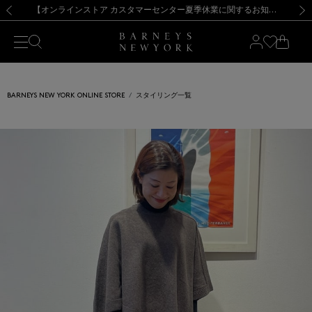
熊本県を中心とした地震の影響によるお荷物のお届けについて
【夏季休業に伴う出荷一時停止のお知らせ】(2026.8.7)
【夏季休業に伴う出荷一時停止のお知らせ】(2026.8.7)
【開催中】SUMMER SALEのご案内・ご注意事項
【オンラインストア カスタマーセンター夏季休業に関するお知らせ】（2026.8.7）
新規登録のお客様も対象！＜MY BARNEYS＞会員のお客様は11,000円（税込）以上のお買上げで常時送料無料！お買い物の際は会員登録を！
【夏季休業に伴う返品・交換承り一時停止のお知らせ】（2026.8.5）
新規登録のお客様も対象！＜MY BARNEYS＞会員のお客様は11,000円（税込）以上のお買上げで常時送料無料！お買い物の際は会員登録を！
前の画像
次の
BARNEYS NEW YORK ONLINE STORE
スタイリング一覧