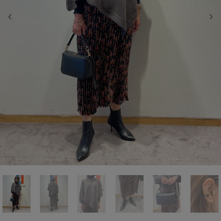
前の画像
次