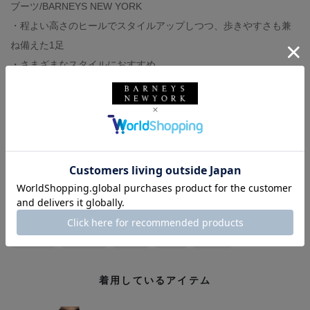
ブーツ/BARNEYS NEW YORK
・程よい高さのヒールでスタイルアップしつつ、歩きやすさも兼
ね備えた1足
・さまざまなスタイルにおすすめ
バッグ/BARNEYS NEW YORK
イヤーカフ/LA SOEUR
バーニーズ ニューヨーク
BARNEYS NEW YORK
ドレス
ウィメンズウェア
バッグ
ワンピース
ニット
ブーツ
秋冬シーズン
大人かわいい
バーニーズ ニューヨーク横浜店
大人カジュアル
イヤーカフ
LA SOEUR
ヴィンス
VINCE
ラ スール
着用しているアイテム