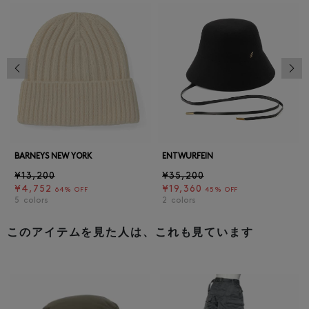
前の画像
次の
BARNEYS NEW YORK
ENTWURFEIN
¥13,200
¥35,200
¥4,752
¥19,360
64% OFF
45% OFF
5
colors
2
colors
このアイテムを見た人は、これも見ています