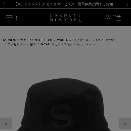
熊本県を中心とした地震の影響によるお荷物のお届けについて
【夏季休業に伴う出荷一時停止のお知らせ】(2026.8.7)
【夏季休業に伴う出荷一時停止のお知らせ】(2026.8.7)
【開催中】SUMMER SALEのご案内・ご注意事項
【オンラインストア カスタマーセンター夏季休業に関するお知らせ】（2026.8.7）
新規登録のお客様も対象！＜MY BARNEYS＞会員のお客様は11,000円（税込）以上のお買上げで常時送料無料！お買い物の際は会員登録を！
【夏季休業に伴う返品・交換承り一時停止のお知らせ】（2026.8.5）
新規登録のお客様も対象！＜MY BARNEYS＞会員のお客様は11,000円（税込）以上のお買上げで常時送料無料！お買い物の際は会員登録を！
前の画像
次の
BARNEYS NEW YORK ONLINE STORE
WOMEN'S（ウィメンズ）
SACAI（サカイ）
アクセサリー
帽子
SACAI＜サカイ＞ロゴ入りバケットハット
前の画像
次