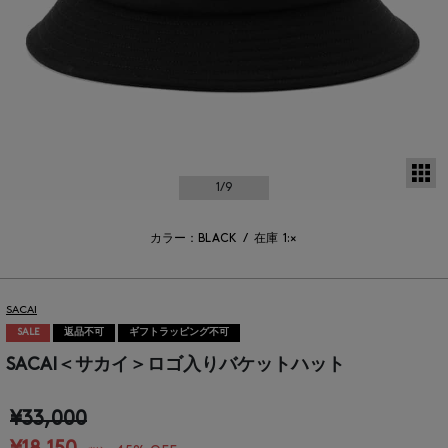
サ
1
/9
カラー：BLACK
/
在庫
1:×
SACAI
SALE
返品不可
ギフトラッピング不可
SACAI＜サカイ＞ロゴ入りバケットハット
¥33,000