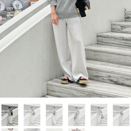
前の画像
次