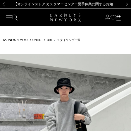
熊本県を中心とした地震の影響によるお荷物のお届けについて
【夏季休業に伴う出荷一時停止のお知らせ】(2026.8.7)
【夏季休業に伴う出荷一時停止のお知らせ】(2026.8.7)
【開催中】SUMMER SALEのご案内・ご注意事項
【オンラインストア カスタマーセンター夏季休業に関するお知らせ】（2026.8.7）
新規登録のお客様も対象！＜MY BARNEYS＞会員のお客様は11,000円（税込）以上のお買上げで常時送料無料！お買い物の際は会員登録を！
【夏季休業に伴う返品・交換承り一時停止のお知らせ】（2026.8.5）
新規登録のお客様も対象！＜MY BARNEYS＞会員のお客様は11,000円（税込）以上のお買上げで常時送料無料！お買い物の際は会員登録を！
前の画像
次の
BARNEYS NEW YORK ONLINE STORE
スタイリング一覧