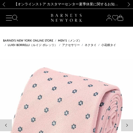
熊本県を中心とした地震の影響によるお荷物のお届けについて
【夏季休業に伴う出荷一時停止のお知らせ】(2026.8.7)
【夏季休業に伴う出荷一時停止のお知らせ】(2026.8.7)
【開催中】SUMMER SALEのご案内・ご注意事項
【オンラインストア カスタマーセンター夏季休業に関するお知らせ】（2026.8.7）
新規登録のお客様も対象！＜MY BARNEYS＞会員のお客様は11,000円（税込）以上のお買上げで常時送料無料！お買い物の際は会員登録を！
【夏季休業に伴う返品・交換承り一時停止のお知らせ】（2026.8.5）
新規登録のお客様も対象！＜MY BARNEYS＞会員のお客様は11,000円（税込）以上のお買上げで常時送料無料！お買い物の際は会員登録を！
前の画像
次の
BARNEYS NEW YORK ONLINE STORE
MEN'S（メンズ）
LUIGI BORRELLI（ルイジ ボレッリ）
アクセサリー
ネクタイ
小花柄タイ
前の画像
次