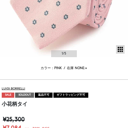
サ
1
/5
カラー：PINK
/
在庫
NONE:×
LUIGI BORRELLI
SALE
SOLDOUT
返品不可
ギフトラッピング不可
小花柄タイ
¥25,300