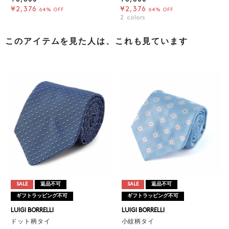
¥2,376
¥2,376
64% OFF
64% OFF
2
colors
このアイテムを見た人は、これも見ています
SALE
返品不可
SALE
返品不可
ギフトラッピング不可
ギフトラッピング不可
LUIGI BORRELLI
LUIGI BORRELLI
ドット柄タイ
小紋柄タイ