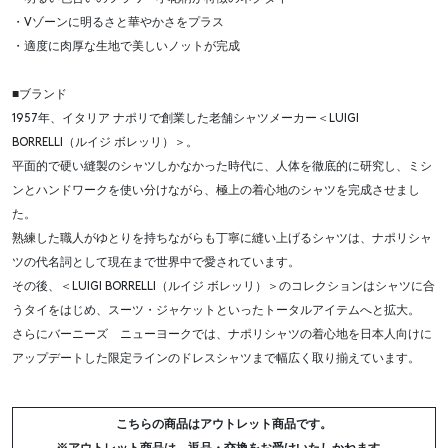
・Vゾーンに明るさと華やかさをプラス
・適度に肉厚な生地で美しいノットが完成
■ブランド
1957年、イタリア ナポリで創業した老舗シャツメーカー＜LUIGI
BORRELLI（ルイジ ボレッリ）＞。
平面的で硬い縫製のシャツしかなかった時代に、人体を徹底的に研究し、ミシ
ンとハンドワークを使い分けながら、極上の着心地のシャツを完成させまし
た。
熟練した職人がゆとりを持ちながらも丁寧に縫い上げるシャツは、ナポリシャ
ツの代名詞として現在まで世界中で愛されています。
その後、＜LUIGI BORRELLI（ルイジ ボレッリ）＞のコレクションはシャツに合
うタイをはじめ、スーツ・ジャケットといったトータルアイテムへと拡大。
さらにバーニーズ ニューヨークでは、ナポリシャツの着心地を日本人向けに
アップデートした限定ラインのドレスシャツまで幅広く取り揃えています。
こちらの商品はアウトレット商品です。