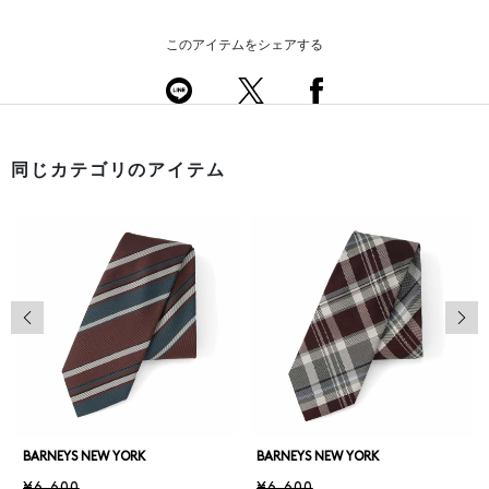
このアイテムをシェアする
同じカテゴリのアイテム
前の画像
次の
BARNEYS NEW YORK
BARNEYS NEW YORK
¥6,600
¥6,600