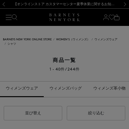
熊本県を中心とした地震の影響によるお荷物のお届けについて
【夏季休業に伴う出荷一時停止のお知らせ】(2026.8.7)
【夏季休業に伴う出荷一時停止のお知らせ】(2026.8.7)
【開催中】SUMMER SALEのご案内・ご注意事項
【オンラインストア カスタマーセンター夏季休業に関するお知らせ】（2026.8.7）
新規登録のお客様も対象！＜MY BARNEYS＞会員のお客様は11,000円（税込）以上のお買上げで常時送料無料！お買い物の際は会員登録を！
【夏季休業に伴う返品・交換承り一時停止のお知らせ】（2026.8.5）
新規登録のお客様も対象！＜MY BARNEYS＞会員のお客様は11,000円（税込）以上のお買上げで常時送料無料！お買い物の際は会員登録を！
前の画像
次の
BARNEYS NEW YORK ONLINE STORE
WOMEN'S（ウィメンズ）
ウィメンズウェア
シャツ
商品一覧
1 - 40件 / 244件
ウィメンズウェア
ウィメンズバッグ
ウィメンズ革小物
並び替え
絞り込む