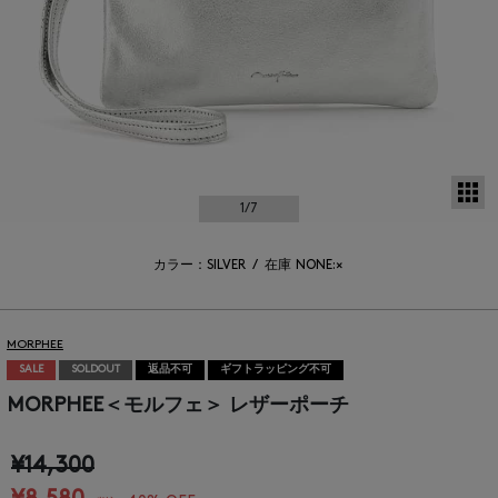
サ
1
/7
カラー：SILVER
/
在庫
NONE:×
MORPHEE
SALE
SOLDOUT
返品不可
ギフトラッピング不可
MORPHEE＜モルフェ＞ レザーポーチ
¥14,300