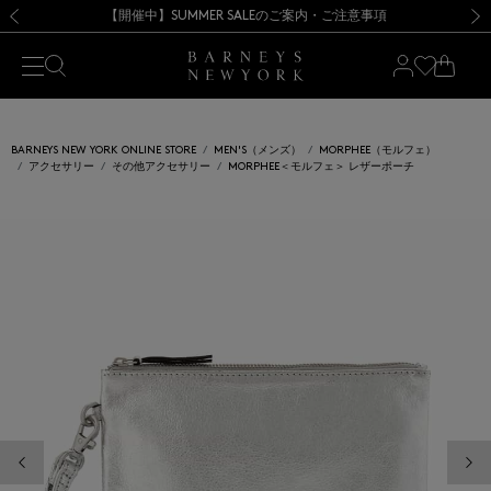
熊本県を中心とした地震の影響によるお荷物のお届けについて
【開催中】SUMMER SALEのご案内・ご注意事項
新規登録のお客様も対象！＜MY BARNEYS＞会員のお客様は11,000円（税込）以上のお買上げで常時送料無料！お買い物の際は会員登録を！
【夏季休業に伴う返品・交換承り一時停止のお知らせ】（2026.8.5）
新規登録のお客様も対象！＜MY BARNEYS＞会員のお客様は11,000円（税込）以上のお買上げで常時送料無料！お買い物の際は会員登録を！
【夏季休業に伴う返品・交換承り一時停止のお知らせ】（2026.8.5）
前の画像
次の
BARNEYS NEW YORK ONLINE STORE
MEN'S（メンズ）
MORPHEE（モルフェ）
アクセサリー
その他アクセサリー
MORPHEE＜モルフェ＞ レザーポーチ
前の画像
次