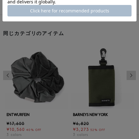
同じカテゴリのアイテム
前の画像
次の
ENTWURFEIN
BARNEYS NEW YORK
¥17,600
¥6,820
¥10,560
¥3,273
40% OFF
52% OFF
3
colors
3
colors