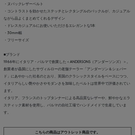
・ヌバックレザーベルト
・コントラストを効かせたステッチとレクタングルのバックルが、カジュアル
ながら品よくまとめてくれるデザイン
・ドレスカジュアルにお使いいただけるエレガントな1本
・30mm幅
・フリーサイズ
■ブランド
1966年にイタリア・パルマで創業した＜ANDERSONS（アンダーソンズ）＞。
創業者が贔屓にしたサヴィルローの老舗テーラー「アンダーソン＆シェパー
ド」にあやかった社名のとおり、英国のクラシックスタイルをベースにつつ、
イタリアらしい艶やかさやモダンさを加味したベルトは世界中で評価されてい
ます。
イタリア、フランスのトップタンナーによる高品質なレザーや、鮮やかなエラ
スティック素材を使用し、パルマの自社工場でハンドメイドで生産していま
す。
こちらの商品はアウトレット商品です。