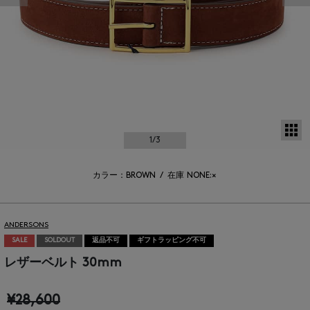
サ
1
/3
カラー：BROWN
/
在庫
NONE:×
ANDERSONS
SALE
SOLDOUT
返品不可
ギフトラッピング不可
レザーベルト 30mm
¥28,600