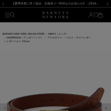
熊本県を中心とした地震の影響によるお荷物のお届けについて
【夏季休業に伴う出荷一時停止のお知らせ】(2026.8.7)
【夏季休業に伴う出荷一時停止のお知らせ】(2026.8.7)
【開催中】SUMMER SALEのご案内・ご注意事項
【オンラインストア カスタマーセンター夏季休業に関するお知らせ】（2026.8.7）
新規登録のお客様も対象！＜MY BARNEYS＞会員のお客様は11,000円（税込）以上のお買上げで常時送料無料！お買い物の際は会員登録を！
【夏季休業に伴う返品・交換承り一時停止のお知らせ】（2026.8.5）
新規登録のお客様も対象！＜MY BARNEYS＞会員のお客様は11,000円（税込）以上のお買上げで常時送料無料！お買い物の際は会員登録を！
前の画像
次の
BARNEYS NEW YORK ONLINE STORE
MEN'S（メンズ）
ANDERSONS（アンダーソンズ）
アクセサリー
ベルト・サスペンダー
レザーベルト 30mm
前の画像
次