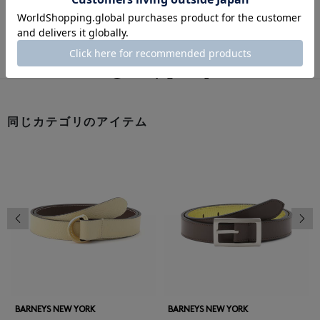
このアイテムをシェアする
同じカテゴリのアイテム
前の画像
次の
BARNEYS NEW YORK
BARNEYS NEW YORK