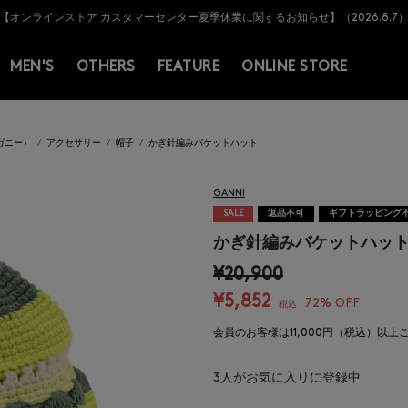
Y BARNEYS＞会員のお客様は11,000円（税込）以上のお買上げで常時送料無
Y BARNEYS＞会員のお客様は11,000円（税込）以上のお買上げで常時送料無
【オンラインストア カスタマーセンター夏季休業に関するお知らせ】（2026.8.7
【夏季休業に伴う返品・交換承り一時停止のお知らせ】（2026.8.5）
熊本県を中心とした地震の影響によるお荷物のお届けについて
【夏季休業に伴う出荷一時停止のお知らせ】(2026.8.7)
【夏季休業に伴う出荷一時停止のお知らせ】(2026.8.7)
【開催中】SUMMER SALEのご案内・ご注意事項
MEN'S
OTHERS
FEATURE
ONLINE STORE
（ガニー）
アクセサリー
帽子
かぎ針編みバケットハット
GANNI
SALE
返品不可
ギフトラッピング
かぎ針編みバケットハッ
¥20,900
¥5,852
72% OFF
税込
会員のお客様は11,000円（税込）以
3
人がお気に入りに登録中