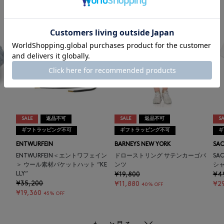
SALE
返品不可
SALE
返品不可
SA
ギフトラッピング不可
ギフトラッピング不可
ギ
ENTWURFEIN
BARNEYS NEW YORK
SAC
ENTWURFEIN＜エントワフェイン
ドローストリング サテンカーゴパ
SA
＞ ウール素材バケットハット “KE
ンツ
シ
LLY“
¥19,800
¥4
¥35,200
¥11,880
¥2
40% OFF
¥19,360
45% OFF