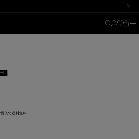
料！お買い物の際は会員登録を！
料！お買い物の際は会員登録を！
）
次の画像
不可
ト
上ご購入で送料無料