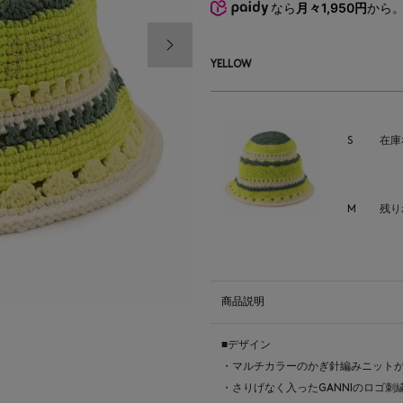
なら
月々1,950円
から
次の画像
YELLOW
S
在庫
M
残り
商品説明
■デザイン
・マルチカラーのかぎ針編みニット
・さりげなく入ったGANNIのロゴ