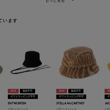
もっと見る
ています
SALE
返品不可
SALE
返品不可
SA
ギフトラッピング不可
ギフトラッピング不可
ギ
ENTWURFEIN
STELLA McCARTNEY
JA
バケットハット
バケットハット
バ