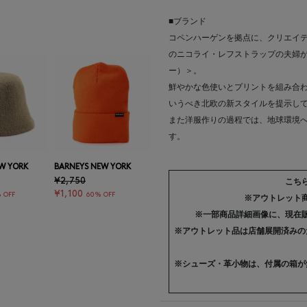
■ブランド
コペンハーゲンを拠点に、クリエイ
のニコライ・レフストラップの夫婦が2
ー）＞。
鮮やかな色使いとプリントを組み合わせ
いうべき北欧の新スタイルを提示し
また洋服作りの過程では、地球環境
す。
W YORK
BARNEYS NEW YORK
¥2,750
こち
¥1,100
 OFF
60% OFF
※アウトレット
※一部商品詳細画像に、現在
※アウトレット品は店舗展開済みの
※シューズ・革小物は、付属の箱が