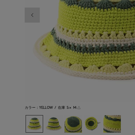
前の画像
カラー：YELLOW
/
在庫
S:×
M:△