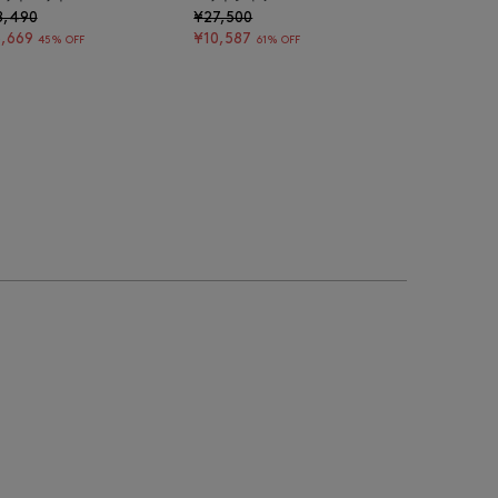
8,490
¥27,500
,669
¥10,587
45% OFF
61% OFF