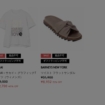
LE
返品不可
SALE
返品不可
フトラッピング不可
ギフトラッピング不可
AI
BARNEYS NEW YORK
CAI＜サカイ＞ グラフィックT
ツイスト フラットサンダル
ャツ（ウィメンズ）
¥31,900
9,500
¥8,932
72% OFF
9,700
40% OFF