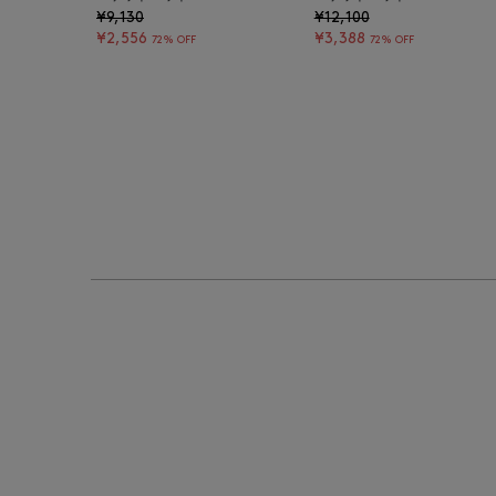
¥9,130
¥12,100
¥2,556
¥3,388
72% OFF
72% OFF