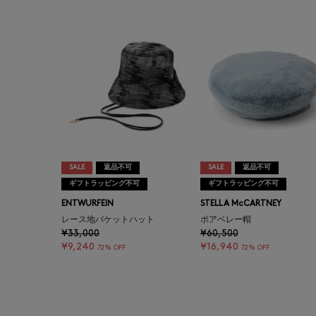
SALE
返品不可
SALE
返品不可
ギフトラッピング不可
ギフトラッピング不可
ENTWURFEIN
STELLA McCARTNEY
レース地バケットハット
ボアベレー帽
¥33,000
¥60,500
¥9,240
¥16,940
72% OFF
72% OFF