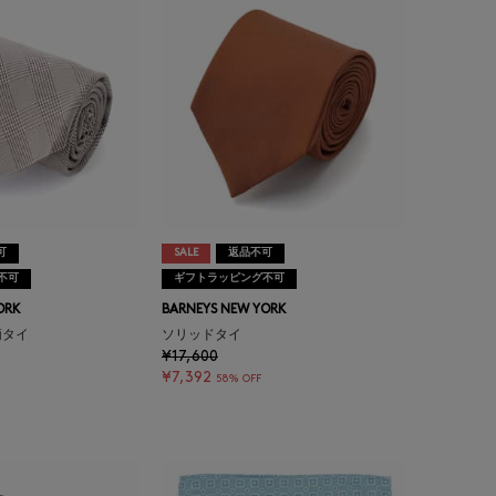
可
SALE
返品不可
不可
ギフトラッピング不可
ORK
BARNEYS NEW YORK
柄タイ
ソリッドタイ
¥17,600
¥7,392
58% OFF