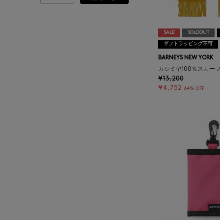
ATELIER AMBOISE
ATELIER EDITION
SALE
SOLDOUT
ギフトラッピング不可
BARNEYS NEW YORK
ATHENA NEW YORK
カシミヤ100％スカーフ
¥13,200
ATHLETICS FTWR
¥4,752
64% OFF
ATTO VANNUCCI
FIRENZE
AURALEE
AUTRY
BAGUTTA