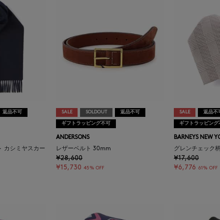
返品不可
SALE
SOLDOUT
返品不可
SALE
返品不
ギフトラッピング不可
ギフトラッピング
ANDERSONS
BARNEYS NEW Y
＞ カシミヤスカー
レザーベルト 30mm
グレンチェック
¥28,600
¥17,600
¥15,730
¥6,776
45% OFF
61% OFF