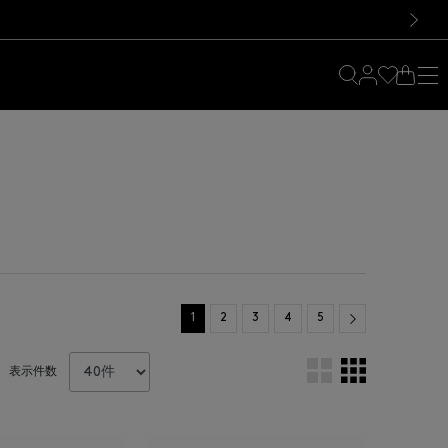
料！お買い物の際は会員登録を！
料！お買い物の際は会員登録を！
）
次の画像
Next
1
2
3
4
5
表示件数