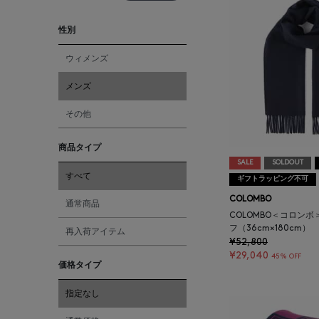
性別
ウィメンズ
メンズ
その他
商品タイプ
SALE
SOLDOUT
すべて
ギフトラッピング不可
COLOMBO
通常商品
COLOMBO＜コロンボ
フ（36cm×180cm）
再入荷アイテム
¥52,800
¥29,040
45% OFF
価格タイプ
指定なし