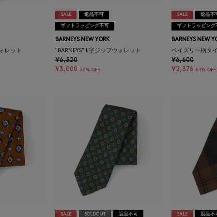
SALE
返品不可
SALE
返品不
ギフトラッピング不可
ギフトラッピング
BARNEYS NEW YORK
BARNEYS NEW Y
ウォレット
"BARNEYS" L字ジップウォレット
ペイズリー柄タ
¥6,820
¥6,600
¥3,000
¥2,376
56% OFF
64% OFF
SALE
SOLDOUT
返品不可
SALE
返品不