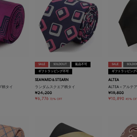
SALE
SOLDOUT
返品不可
SALE
SOLDO
ギフトラッピング不可
ギフトラッピング
SEAWARD＆STEARN
ALTEA
プ柄タイ
ランダムスクエア柄タイ
ALTEA＜アルテ
¥24,200
¥19,800
¥6,776
¥10,890
72% OFF
45% OF