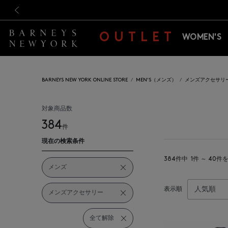
新規登録のお客様も対象！＜M
新規登録のお客様も対象！＜M
前の画像
OUTLET
WOMEN'S
BARNEYS NEW YORK ONLINE STORE
MEN'S（メンズ）
メンズアクセサリ
対象商品数
384
件
現在の検索条件
384件中
1件 ～ 40件
メンズ
表示順
メンズアクセサリー
全て解除