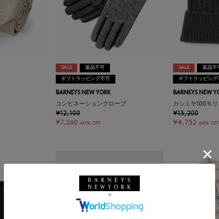
SALE
返品不可
SALE
返品不
ギフトラッピング不可
ギフトラッピング
BARNEYS NEW YORK
BARNEYS NEW Y
コンビネーショングローブ
カシミヤ100％
¥12,100
¥13,200
¥7,260
¥4,752
40% OFF
64% OFF