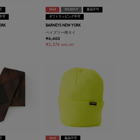
可
SALE
SOLDOUT
返品不可
不可
ギフトラッピング不可
ORK
BARNEYS NEW YORK
イ
ペイズリー柄タイ
¥6,600
¥2,376
64% OFF
可
SALE
返品不可