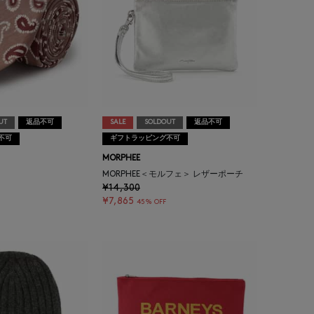
UT
返品不可
SALE
SOLDOUT
返品不可
不可
ギフトラッピング不可
MORPHEE
イ
MORPHEE＜モルフェ＞ レザーポーチ
¥14,300
¥7,865
45% OFF