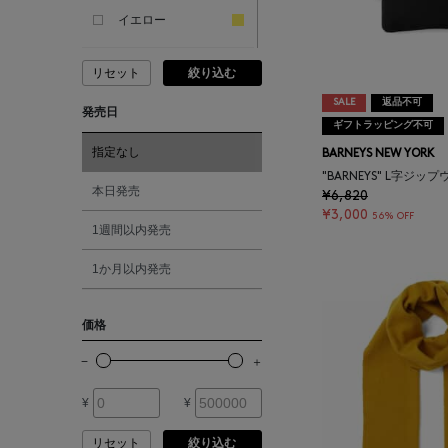
ANDERSONS
イエロー
リセット
絞り込む
ANTIPAST
ピンク
SALE
返品不可
発売日
ギフトラッピング不可
ANYA HINDMARCH
レッド
指定なし
BARNEYS NEW YORK
"BARNEYS" L字ジッ
ARCS LONDON
オレンジ
本日発売
¥6,820
¥3,000
56% OFF
1週間以内発売
ARIANNA
シルバー
1か月以内発売
ARIZONA LOVE
ゴールド
価格
ARMA
その他
¥
¥
ASAUCE MELER
リセット
絞り込む