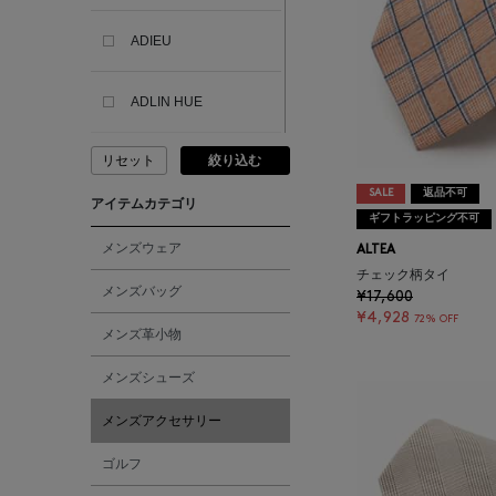
ADIEU
ADLIN HUE
リセット
絞り込む
ADVISORY BOARD
CRYSTALS
SALE
返品不可
アイテムカテゴリ
ギフトラッピング不可
AESOP
メンズウェア
ALTEA
チェック柄タイ
メンズバッグ
¥17,600
AETA
¥4,928
72% OFF
メンズ革小物
AKIKO OGAWA.
メンズシューズ
メンズアクセサリー
ALBERT THURSTON
ゴルフ
ALESSANDRO