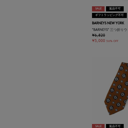
BAKUNE
SALE
返品不可
ギフトラッピング不可
BALENCIAGA
BARNEYS NEW YORK
"BARNEYS" 三つ折り
¥6,820
BARBA
¥3,000
56% OFF
BARNEYS NEW YORK
BARNEYS NEWYORK
BEAUTY
BASERANGE
BE.ABLE
BEAUTY:BEAST
SALE
返品不可