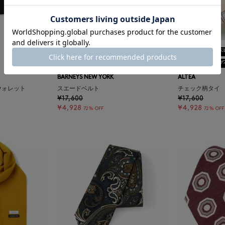
SALE
返品不可
SALE
返品不
ギフトラッピング不可
ギフトラッピング
BARNEYS NEW YORK
ALTEA
プウォレット
スエードベルト
チェック柄タイ
¥17,600
¥17,600
¥4,928
¥4,928
72% OFF
72% OFF