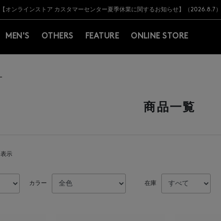
Y BARNEYS＞会員のお客様は11,000円（税込）以上のお買上げで常時送料無
Y BARNEYS＞会員のお客様は11,000円（税込）以上のお買上げで常時送料無
【オンラインストア カスタマーセンター夏季休業に関するお知らせ】（2026.8.7
【夏季休業に伴う返品・交換承り一時停止のお知らせ】（2026.8.5）
熊本県を中心とした地震の影響によるお荷物のお届けについて
【夏季休業に伴う出荷一時停止のお知らせ】(2026.8.7)
【夏季休業に伴う出荷一時停止のお知らせ】(2026.8.7)
【開催中】SUMMER SALEのご案内・ご注意事項
MEN'S
OTHERS
FEATURE
ONLINE STORE
ー
商品一覧
を表示
カラー
在庫