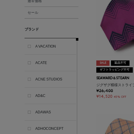
通常価格
セール
ブランド
A VACATION
ACATE
SALE
返品不可
ギフトラッピング不可
SEAWARD＆STEARN
ACNE STUDIOS
ジグザグ模様ストライ
¥26,400
AD&C
¥14,520
45% OFF
ADAWAS
ADHOCONCEPT