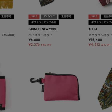
返品不可
SALE
SOLDOUT
返品不可
SALE
返品不
ギフトラッピング不可
ギフトラッピング
BARNEYS NEW YORK
ALTEA
（30×180）
ペイズリー柄タイ
オクタゴン柄タ
¥6,600
¥15,400
¥2,376
¥4,312
64% OFF
72% OFF