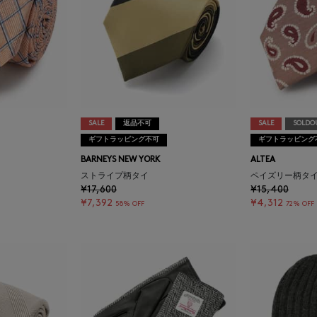
SALE
返品不可
SALE
SOLDO
ギフトラッピング不可
ギフトラッピング
BARNEYS NEW YORK
ALTEA
ストライプ柄タイ
ペイズリー柄タ
¥17,600
¥15,400
¥7,392
¥4,312
58% OFF
72% OFF