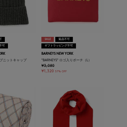
可
SALE
返品不可
不可
ギフトラッピング不可
ORK
BARNEYS NEW YORK
リブニットキャップ
"BARNEYS" ロゴ入りポーチ（L）
¥3,080
¥1,320
57% OFF