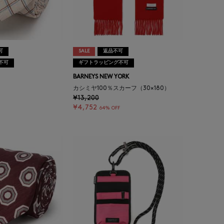
可
SALE
返品不可
不可
ギフトラッピング不可
BARNEYS NEW YORK
カシミヤ100％スカーフ（30×180）
¥13,200
¥4,752
64% OFF