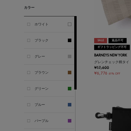
GHERARDI
カラー
ALL THE WAYS TO SAY
ホワイト
ALPO
ブラック
SALE
返品不可
ギフトラッピング不可
ALTEA
BARNEYS NEW YORK
グレー
グレンチェック柄タイ
AMIRI
¥17,600
ブラウン
¥6,776
61% OFF
AMOMENTO
グリーン
ANCELLM
ブルー
ANCIENT GREEK
SANDAL
パープル