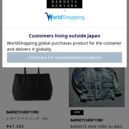
NEW
NEW
BARNEYS NEW YORK
BARNEYS NEW YORK
BARNEYS NEW YORK by ANC
ロゴ入りPVC保冷トートバッ
ELLM ホースレザーブルゾン
グ／ドット柄
¥165,000
¥6,600
BARNEYS NEW YORK
NEW
レザートートバッグ（M）
BARNEYS NEW YORK
¥47,300
BARNEYS NEW YORK by ANC