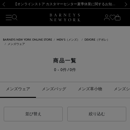
熊本県を中心とした地震の影響によるお荷物のお届けについて
【夏季休業に伴う出荷一時停止のお知らせ】(2026.8.7)
【夏季休業に伴う出荷一時停止のお知らせ】(2026.8.7)
【開催中】SUMMER SALEのご案内・ご注意事項
【オンラインストア カスタマーセンター夏季休業に関するお知らせ】（2026.8.7）
新規登録のお客様も対象！＜MY BARNEYS＞会員のお客様は11,000円（税込）以上のお買上げで常時送料無料！お買い物の際は会員登録を！
【夏季休業に伴う返品・交換承り一時停止のお知らせ】（2026.8.5）
新規登録のお客様も対象！＜MY BARNEYS＞会員のお客様は11,000円（税込）以上のお買上げで常時送料無料！お買い物の際は会員登録を！
前の画像
次の
BARNEYS NEW YORK ONLINE STORE
MEN'S（メンズ）
DEVORE（デボレ）
メンズウェア
商品一覧
0 - 0件 / 0件
メンズウェア
メンズバッグ
メンズ革小物
メンズシ
並び替え
絞り込む