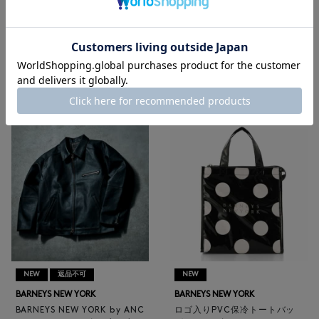
メンズウェア
|
メンズバッグ
|
メンズ革小物
|
メンズシューズ
|
メンズアクセサリー
|
ゴルフ
RECOMMEND
NEW
返品不可
NEW
BARNEYS NEW YORK
BARNEYS NEW YORK
BARNEYS NEW YORK by ANC
ロゴ入りPVC保冷トートバッ