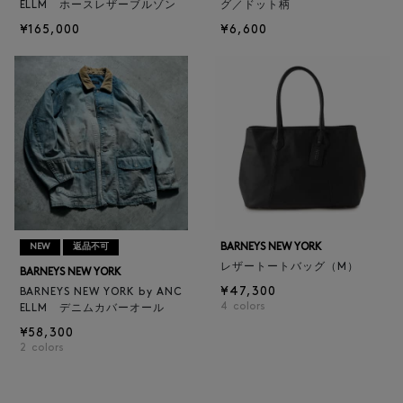
ELLM ホースレザーブルゾン
グ／ドット柄
¥165,000
¥6,600
BARNEYS NEW YORK
NEW
返品不可
レザートートバッグ（M）
BARNEYS NEW YORK
¥47,300
BARNEYS NEW YORK by ANC
4
colors
ELLM デニムカバーオール
¥58,300
2
colors