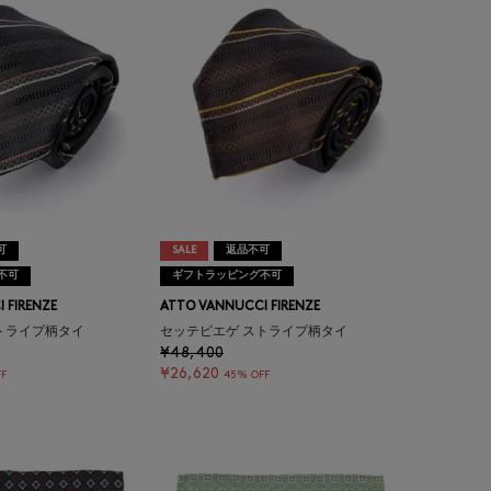
可
SALE
返品不可
不可
ギフトラッピング不可
 FIRENZE
ATTO VANNUCCI FIRENZE
トライプ柄タイ
セッテピエゲ ストライプ柄タイ
¥48,400
¥26,620
F
45% OFF