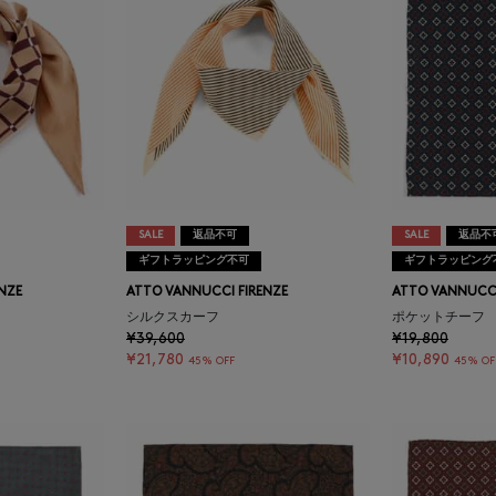
SALE
返品不可
SALE
返品不
ギフトラッピング不可
ギフトラッピング
NZE
ATTO VANNUCCI FIRENZE
ATTO VANNUCCI
シルクスカーフ
ポケットチーフ
¥39,600
¥19,800
¥21,780
¥10,890
45% OFF
45% OF