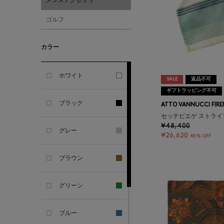
メンズアクセサリー
ALBERT THURSTON
ゴルフ
ALESSANDRO
GHERARDI
カラー
ALL THE WAYS TO SAY
ホワイト
SALE
返品不可
ギフトラッピング不可
ALPO
ブラック
ATTO VANNUCCI FIRE
セッテピエゲ ストライ
ALTEA
¥48,400
グレー
¥26,620
45% OFF
AMIRI
ブラウン
AMOMENTO
グリーン
ANCELLM
ブルー