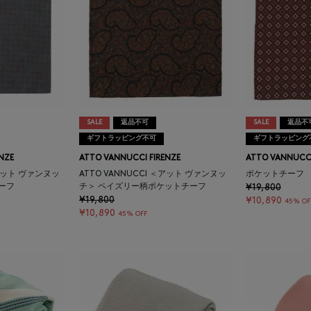
SALE
返品不可
SALE
返品不
ギフトラッピング不可
ギフトラッピング
NZE
ATTO VANNUCCI FIRENZE
ATTO VANNUCCI
＜アット ヴァンヌッ
ATTO VANNUCCI ＜アット ヴァンヌッ
ポケットチーフ
ーフ
チ＞ ペイズリー柄ポケットチーフ
¥19,800
¥19,800
¥10,890
45% OF
¥10,890
45% OFF