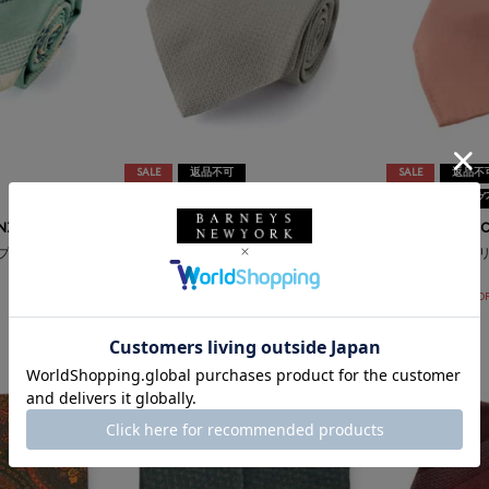
SALE
返品不可
SALE
返品不
ギフトラッピング不可
ギフトラッピング
NZE
ATTO VANNUCCI
ATTO VANNUCCI FIRENZE
プ柄タイ
セッテピエゲソ
バーニーズ ニューヨーク限定ジャカー
¥48,400
ドタイ
¥26,620
¥39,600
45% OF
¥21,780
45% OFF