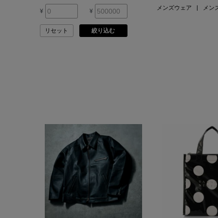
メンズウェア
|
メン
¥
¥
ASAUCE MELER
リセット
絞り込む
ATELIER AMBOISE
ATELIER EDITION
ATHENA NEW YORK
ATHLETICS FTWR
ATTO VANNUCCI
FIRENZE
AURALEE
AUTRY