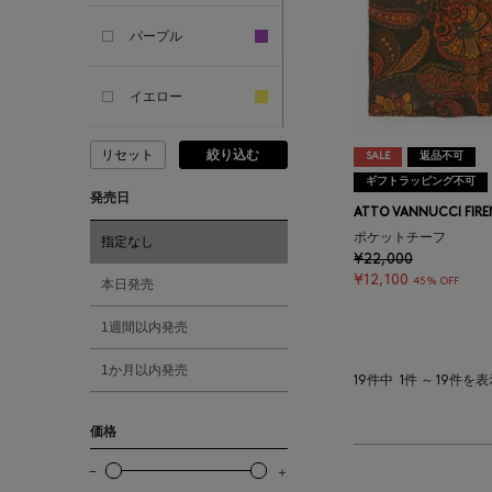
ANCIENT GREEK
SANDAL
パープル
ANDERSONS
イエロー
リセット
絞り込む
ANTIPAST
ピンク
SALE
返品不可
ギフトラッピング不可
発売日
ATTO VANNUCCI FIRE
ANYA HINDMARCH
レッド
ポケットチーフ
指定なし
¥22,000
ARCS LONDON
オレンジ
¥12,100
45% OFF
本日発売
1週間以内発売
ARIANNA
シルバー
1か月以内発売
19件中
1件 ～ 19件を
ARIZONA LOVE
ゴールド
価格
ARMA
その他