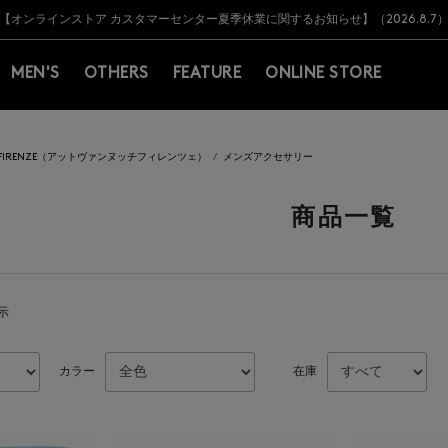
Y BARNEYS＞会員のお客様は11,000円（税込）以上のお買上げで常時送料無
Y BARNEYS＞会員のお客様は11,000円（税込）以上のお買上げで常時送料無
【オンラインストア カスタマーセンター夏季休業に関するお知らせ】（2026.8.7
【夏季休業に伴う返品・交換承り一時停止のお知らせ】（2026.8.5）
熊本県を中心とした地震の影響によるお荷物のお届けについて
【夏季休業に伴う出荷一時停止のお知らせ】(2026.8.7)
【夏季休業に伴う出荷一時停止のお知らせ】(2026.8.7)
【開催中】SUMMER SALEのご案内・ご注意事項
MEN'S
OTHERS
FEATURE
ONLINE STORE
CI FIRENZE（アットヴァンヌッチフィレンツェ）
メンズアクセサリー
商品一覧
表示
カラー
在庫