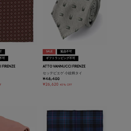
可
SALE
返品不可
不可
ギフトラッピング不可
 FIRENZE
ATTO VANNUCCI FIRENZE
セッテピエゲ 小紋柄タイ
¥48,400
¥26,620
F
45% OFF