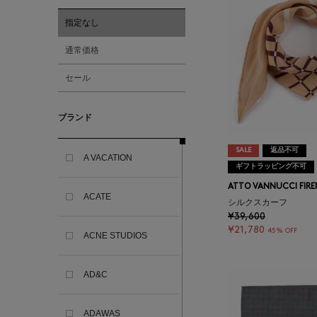
指定なし
通常価格
セール
ブランド
SALE
返品不可
A VACATION
ギフトラッピング不可
ATTO VANNUCCI FIRE
ACATE
シルクスカーフ
¥39,600
¥21,780
45% OFF
ACNE STUDIOS
AD&C
ADAWAS