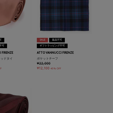
可
SALE
返品不可
不可
ギフトラッピング不可
 FIRENZE
ATTO VANNUCCI FIRENZE
リッドタイ
ポケットチーフ
¥22,000
¥12,100
F
45% OFF