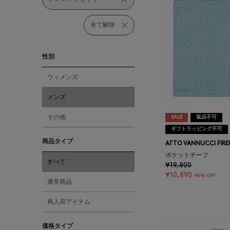
全て解除
性別
ウィメンズ
メンズ
その他
SALE
返品不可
ギフトラッピング不可
商品タイプ
ATTO VANNUCCI FIRE
ポケットチーフ
すべて
¥19,800
¥10,890
45% OFF
通常商品
再入荷アイテム
価格タイプ