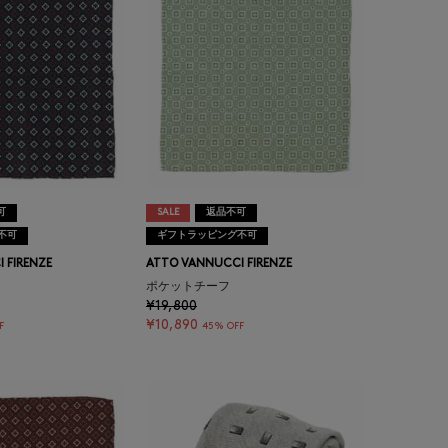
可
SALE
返品不可
不可
ギフトラッピング不可
 FIRENZE
ATTO VANNUCCI FIRENZE
ポケットチーフ
¥19,800
¥10,890
F
45% OFF