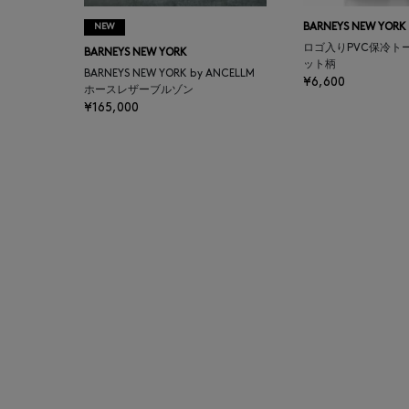
NEW
BARNEYS NEW YORK
BAGUTTA
ロゴ入りPVC保冷ト
BARNEYS NEW YORK
ット柄
BARNEYS NEW YORK by ANCELLM
¥6,600
BAKUNE
ホースレザーブルゾン
¥165,000
BALENCIAGA
BARBA
BARNEYS NEW YORK
BARNEYS NEWYORK
BEAUTY
BASERANGE
BE.ABLE