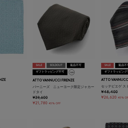
SALE
SOLDOUT
返品不可
SALE
返品不
ギフトラッピング不可
ギフトラッピング
NZE
ATTO VANNUCCI
ATTO VANNUCCI FIRENZE
セッテピエゲ ス
バーニーズ ニューヨーク限定ジャカー
¥48,400
ドタイ
¥26,620
¥39,600
45% OF
¥21,780
45% OFF