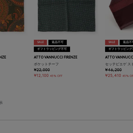
SALE
返品不可
SALE
返品不
ギフトラッピング不可
ギフトラッピング
NZE
ATTO VANNUCCI FIRENZE
ATTO VANNUCCI
ポケットチーフ
セッテピエゲ ス
¥22,000
¥46,200
¥12,100
¥25,410
45% OFF
45% OF
表示