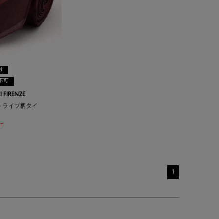
可
不可
 FIRENZE
トライプ柄タイ
F
1