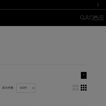
料！お買い物の際は会員登録を！
料！お買い物の際は会員登録を！
）
次の画像
1
表示件数