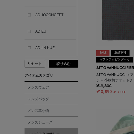
ADHOCONCEPT
ADIEU
ADLIN HUE
SALE
返品不可
ギフトラッピング不可
リセット
絞り込む
ADVISORY BOARD
ATTO VANNUCCI FIRE
CRYSTALS
ATTO VANNUCCI 
アイテムカテゴリ
チ＞ 小紋柄ポケットチ
¥19,800
AESOP
メンズウェア
¥10,890
45% OFF
メンズバッグ
AETA
メンズ革小物
AKIKO OGAWA.
メンズシューズ