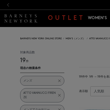
新規登録のお客様も対象！＜M
新規登録のお客様も対象！＜M
前の画像
OUTLET
WOMEN'S
BARNEYS NEW YORK ONLINE STORE
MEN'S（メンズ）
ATTO VANNUC
対象商品数
19
件
現在の検索条件
19件中
1件 ～ 19件を
メンズ
表示順
ATTO VANNUCCI FIREN
ZE
メンズアクセサリー