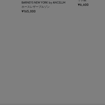
ット柄
BARNEYS NEW YORK by ANCELLM
¥6,600
BAKUNE
ホースレザーブルゾン
¥165,000
BALENCIAGA
BARBA
BARNEYS NEW YORK
BARNEYS NEWYORK
BEAUTY
BASERANGE
BE.ABLE
BEAUTY:BEAST