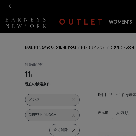
新規登録のお客様も対象！＜M
新規登録のお客様も対象！＜M
前の画像
OUTLET
WOMEN'S
BARNEYS NEW YORK ONLINE STORE
MEN'S（メンズ）
DIEFFE KINL
対象商品数
11
件
現在の検索条件
11件中
1件 ～ 11件を表
メンズ
表示順
DIEFFE KINLOCH
全て解除