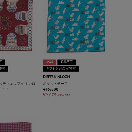
可
SALE
返品不可
不可
ギフトラッピング不可
DIEFFE KINLOCH
LOCH＜ディエッフェ キンロ
ポケットチーフ
チーフ
¥16,500
¥9,075
45% OFF