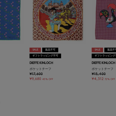
SALE
返品不可
SALE
返品不
ギフトラッピング不可
ギフトラッピング
DIEFFE KINLOCH
DIEFFE KINLOCH
ポケットチーフ
ポケットチーフ
¥17,600
¥15,400
¥9,680
¥4,312
45% OFF
72% OFF
示