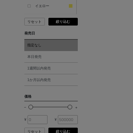
ANDERSONS
イエロー
リセット
絞り込む
ANTIPAST
ピンク
発売日
ANYA HINDMARCH
レッド
指定なし
ARCS LONDON
オレンジ
本日発売
1週間以内発売
ARIANNA
シルバー
1か月以内発売
ARIZONA LOVE
ゴールド
価格
ARMA
その他
¥
¥
ASAUCE MELER
リセット
絞り込む