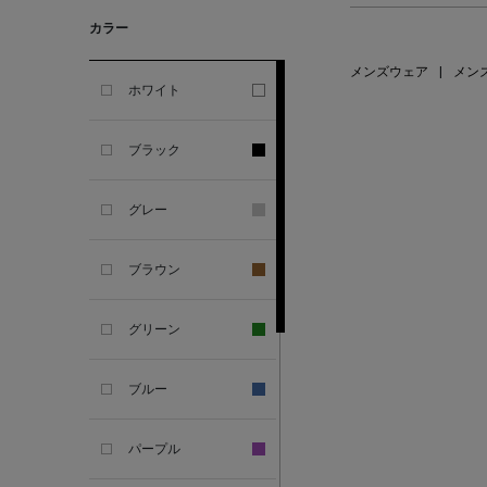
GHERARDI
カラー
ALL THE WAYS TO SAY
メンズウェア
|
メン
ホワイト
ALPO
ブラック
ALTEA
グレー
AMIRI
ブラウン
AMOMENTO
グリーン
ANCELLM
ブルー
ANCIENT GREEK
SANDAL
パープル