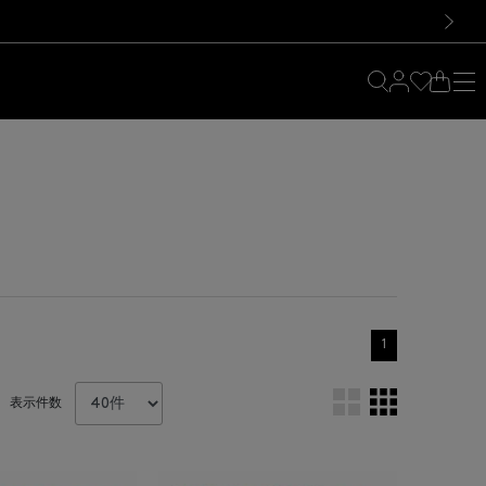
料！お買い物の際は会員登録を！
料！お買い物の際は会員登録を！
）
次の画像
1
表示件数