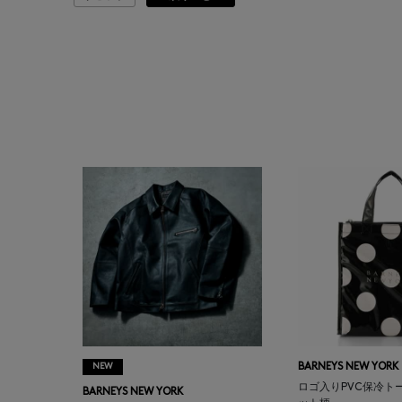
ATELIER AMBOISE
ATELIER EDITION
ATHENA NEW YORK
ATHLETICS FTWR
ATTO VANNUCCI
FIRENZE
AURALEE
AUTRY
NEW
BARNEYS NEW YORK
BAGUTTA
ロゴ入りPVC保冷ト
BARNEYS NEW YORK