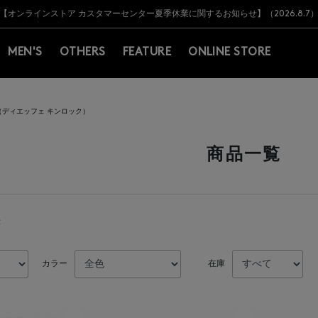
Y BARNEYS＞会員のお客様は11,000円（税込）以上のお買上げで常時送料無
Y BARNEYS＞会員のお客様は11,000円（税込）以上のお買上げで常時送料無
【オンラインストア カスタマーセンター夏季休業に関するお知らせ】（2026.8.7
【夏季休業に伴う返品・交換承り一時停止のお知らせ】（2026.8.5）
熊本県を中心とした地震の影響によるお荷物のお届けについて
【夏季休業に伴う出荷一時停止のお知らせ】(2026.8.7)
【夏季休業に伴う出荷一時停止のお知らせ】(2026.8.7)
【開催中】SUMMER SALEのご案内・ご注意事項
MEN'S
OTHERS
FEATURE
ONLINE STORE
OCH（ディエッフェ キンロック）
商品一覧
示
カラー
在庫