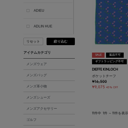
ADIEU
ADLIN HUE
リセット
絞り込む
ADVISORY BOARD
CRYSTALS
アイテムカテゴリ
SALE
返品不可
ギフトラッピング不可
AESOP
メンズウェア
DIEFFE KINLOCH
メンズバッグ
ポケットチーフ
AETA
¥16,500
メンズ革小物
¥9,075
45% OFF
AKIKO OGAWA.
メンズシューズ
メンズアクセサリー
ALBERT THURSTON
11件中
1件 ～ 11件を表
ゴルフ
ALESSANDRO