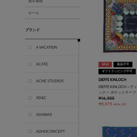
通常価格
セール
ブランド
A VACATION
ACATE
SALE
返品不可
ギフトラッピング不可
DIEFFE KINLOCH
ACNE STUDIOS
DIEFFE KINLOCH
ック＞ ポケットチーフ
AD&C
¥16,500
¥9,075
45% OFF
ADAWAS
ADHOCONCEPT