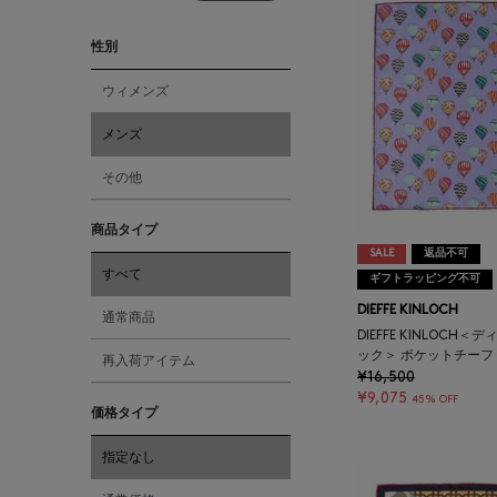
性別
ウィメンズ
メンズ
その他
商品タイプ
SALE
返品不可
すべて
ギフトラッピング不可
DIEFFE KINLOCH
通常商品
DIEFFE KINLOCH
ック＞ ポケットチーフ
再入荷アイテム
¥16,500
¥9,075
45% OFF
価格タイプ
指定なし