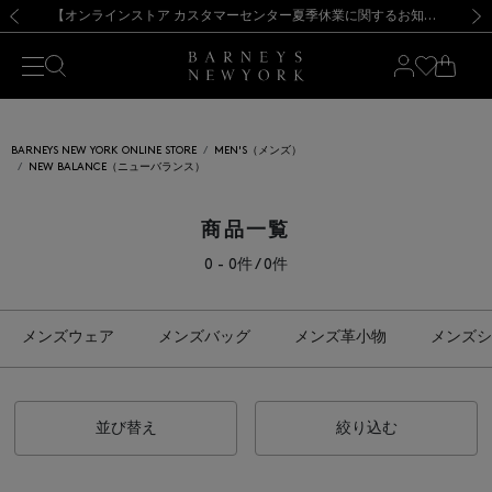
熊本県を中心とした地震の影響によるお荷物のお届けについて
【夏季休業に伴う出荷一時停止のお知らせ】(2026.8.7)
【夏季休業に伴う出荷一時停止のお知らせ】(2026.8.7)
【開催中】SUMMER SALEのご案内・ご注意事項
【オンラインストア カスタマーセンター夏季休業に関するお知らせ】（2026.8.7）
新規登録のお客様も対象！＜MY BARNEYS＞会員のお客様は11,000円（税込）以上のお買上げで常時送料無料！お買い物の際は会員登録を！
【夏季休業に伴う返品・交換承り一時停止のお知らせ】（2026.8.5）
新規登録のお客様も対象！＜MY BARNEYS＞会員のお客様は11,000円（税込）以上のお買上げで常時送料無料！お買い物の際は会員登録を！
前の画像
次の
BARNEYS NEW YORK ONLINE STORE
MEN'S（メンズ）
NEW BALANCE（ニューバランス）
商品一覧
0 - 0件 / 0件
メンズウェア
メンズバッグ
メンズ革小物
メンズシ
並び替え
絞り込む