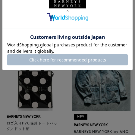
BARNEYS NEW YORK
NEW
レザートートバッグ（M）
BARNEYS NEW YORK
¥47,300
BARNEYS NEW YORK by ANC
4
colors
ELLM ホースレザーブルゾン
¥165,000
BARNEYS NEW YORK
NEW
ロゴ入りPVC保冷トートバッ
BARNEYS NEW YORK
グ／ドット柄
BARNEYS NEW YORK by ANC