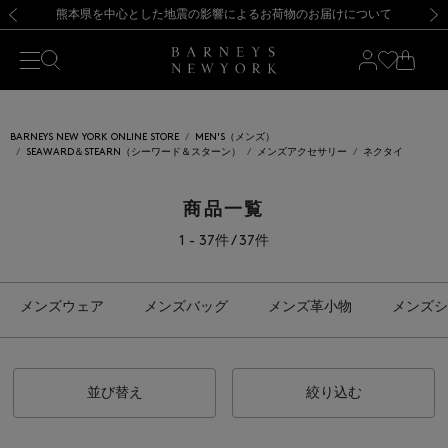
熊本県を中心とした地震の影響によるお荷物のお届けについて
【開催中】SUMMER SALEのご案内・ご注意事項
新規登録のお客様も対象！＜MY BARNEYS＞会員のお客様は11,000円（税込）以上のお買上げで常時送料無料！お買い物の際は会員登録を！
【夏季休業に伴う返品・交換承り一時停止のお知らせ】（2026.8.5）
新規登録のお客様も対象！＜MY BARNEYS＞会員のお客様は11,000円（税込）以上のお買上げで常時送料無料！お買い物の際は会員登録を！
【夏季休業に伴う返品・交換承り一時停止のお知らせ】（2026.8.5）
前の画像
次の
BARNEYS NEW YORK ONLINE STORE
MEN'S（メンズ）
SEAWARD＆STEARN（シーワード＆スターン）
メンズアクセサリー
ネクタイ
商品一覧
1 - 37件 / 37件
メンズウェア
メンズバッグ
メンズ革小物
メンズシ
並び替え
絞り込む