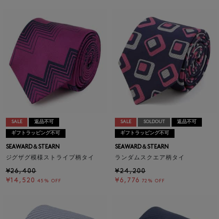
SALE
返品不可
SALE
SOLDOUT
返品不可
ギフトラッピング不可
ギフトラッピング不可
SEAWARD＆STEARN
SEAWARD＆STEARN
ジグザグ模様ストライプ柄タイ
ランダムスクエア柄タイ
¥26,400
¥24,200
¥14,520
¥6,776
45% OFF
72% OFF