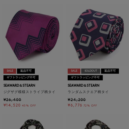
SALE
返品不可
SALE
SOLDOUT
返品不可
ギフトラッピング不可
ギフトラッピング不可
SEAWARD＆STEARN
SEAWARD＆STEARN
ジグザグ模様ストライプ柄タイ
ランダムスクエア柄タイ
¥26,400
¥24,200
¥14,520
¥6,776
45% OFF
72% OFF