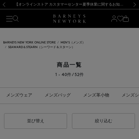
熊本県を中心とした地震の影響によるお荷物のお届けについて
【夏季休業に伴う出荷一時停止のお知らせ】(2026.8.7)
【夏季休業に伴う出荷一時停止のお知らせ】(2026.8.7)
【開催中】SUMMER SALEのご案内・ご注意事項
【オンラインストア カスタマーセンター夏季休業に関するお知らせ】（2026.8.7）
新規登録のお客様も対象！＜MY BARNEYS＞会員のお客様は11,000円（税込）以上のお買上げで常時送料無料！お買い物の際は会員登録を！
【夏季休業に伴う返品・交換承り一時停止のお知らせ】（2026.8.5）
新規登録のお客様も対象！＜MY BARNEYS＞会員のお客様は11,000円（税込）以上のお買上げで常時送料無料！お買い物の際は会員登録を！
前の画像
次の
BARNEYS NEW YORK ONLINE STORE
MEN'S（メンズ）
SEAWARD＆STEARN（シーワード＆スターン）
商品一覧
1 - 40件 / 52件
メンズウェア
メンズバッグ
メンズ革小物
メンズシ
並び替え
絞り込む