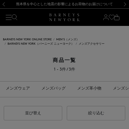
熊本県を中心とした地震の影響によるお荷物のお届けについて
【開催中】SUMMER SALEのご案内・ご注意事項
新規登録のお客様も対象！＜MY BARNEYS＞会員のお客様は11,000円（税込）以上のお買上げで常時送料無料！お買い物の際は会員登録を！
【夏季休業に伴う返品・交換承り一時停止のお知らせ】（2026.8.5）
新規登録のお客様も対象！＜MY BARNEYS＞会員のお客様は11,000円（税込）以上のお買上げで常時送料無料！お買い物の際は会員登録を！
【夏季休業に伴う返品・交換承り一時停止のお知らせ】（2026.8.5）
前の画像
次の
BARNEYS NEW YORK ONLINE STORE
MEN'S（メンズ）
BARNEYS NEW YORK（バーニーズ ニューヨーク）
メンズアクセサリー
商品一覧
1 - 3件 / 3件
メンズウェア
メンズバッグ
メンズ革小物
メンズシ
並び替え
絞り込む