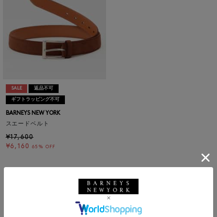
SALE
返品不可
ギフトラッピング不可
BARNEYS NEW YORK
スエードベルト
¥17,600
¥6,160
65% OFF
1
メンズウェア
|
メンズバッグ
|
メンズ革小物
|
メンズシューズ
|