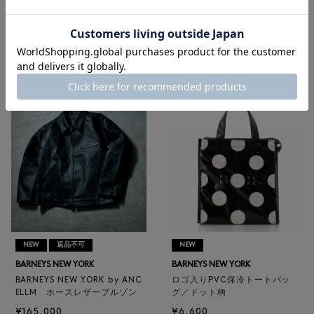
メンズアクセサリー
|
ゴルフ
RECOMMEND
NEW
返品不可
NEW
BARNEYS NEW YORK
BARNEYS NEW YORK
BARNEYS NEW YORK by ANC
ロゴ入りPVC保冷トートバッ
ELLM ホースレザーブルゾン
グ／ドット柄
¥165,000
¥6,600