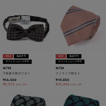
SALE
返品不可
SALE
返品不可
ギフトラッピング不可
ギフトラッピング不可
ALTEA
ALTEA
千鳥格子柄ボウタイ
ストライプ柄タイ
¥16,500
¥19,800
¥9,075
¥10,890
45% OFF
45% OFF