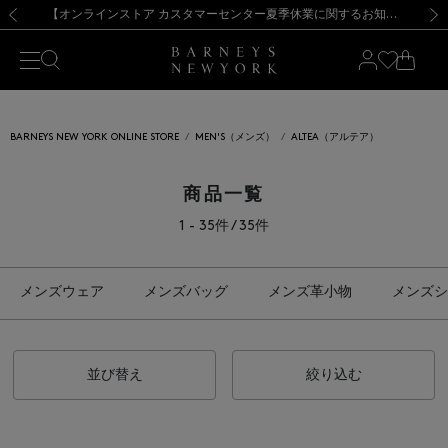
熊本県を中心とした地震の影響によるお荷物のお届けについて
【夏季休業に伴う出荷一時停止のお知らせ】(2026.8.7)
【夏季休業に伴う出荷一時停止のお知らせ】(2026.8.7)
【開催中】SUMMER SALEのご案内・ご注意事項
【オンラインストア カスタマーセンター夏季休業に関するお知らせ】（2026.8.7）
新規登録のお客様も対象！＜MY BARNEYS＞会員のお客様は11,000円（税込）以上のお買上げで常時送料無料！お買い物の際は会員登録を！
【夏季休業に伴う返品・交換承り一時停止のお知らせ】（2026.8.5）
新規登録のお客様も対象！＜MY BARNEYS＞会員のお客様は11,000円（税込）以上のお買上げで常時送料無料！お買い物の際は会員登録を！
前の画像
次の
BARNEYS NEW YORK ONLINE STORE
MEN'S（メンズ）
ALTEA（アルテア）
商品一覧
1 - 35件 / 35件
メンズウェア
メンズバッグ
メンズ革小物
メンズシ
並び替え
絞り込む