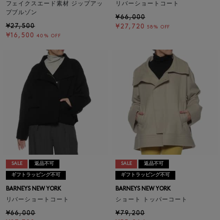
フェイクスエード素材 ジップアッ
リバーショートコート
プブルゾン
¥66,000
¥27,500
¥27,720
58% OFF
¥16,500
40% OFF
SALE
返品不可
SALE
返品不可
ギフトラッピング不可
ギフトラッピング不可
BARNEYS NEW YORK
BARNEYS NEW YORK
リバーショートコート
ショート トッパーコート
¥66,000
¥79,200