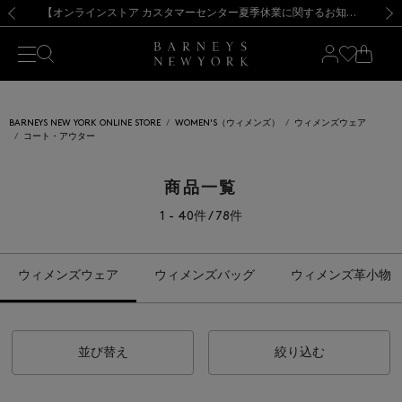
熊本県を中心とした地震の影響によるお荷物のお届けについて
【夏季休業に伴う出荷一時停止のお知らせ】(2026.8.7)
【夏季休業に伴う出荷一時停止のお知らせ】(2026.8.7)
【開催中】SUMMER SALEのご案内・ご注意事項
【オンラインストア カスタマーセンター夏季休業に関するお知らせ】（2026.8.7）
新規登録のお客様も対象！＜MY BARNEYS＞会員のお客様は11,000円（税込）以上のお買上げで常時送料無料！お買い物の際は会員登録を！
【夏季休業に伴う返品・交換承り一時停止のお知らせ】（2026.8.5）
新規登録のお客様も対象！＜MY BARNEYS＞会員のお客様は11,000円（税込）以上のお買上げで常時送料無料！お買い物の際は会員登録を！
前の画像
次の
BARNEYS NEW YORK ONLINE STORE
WOMEN'S（ウィメンズ）
ウィメンズウェア
コート・アウター
商品一覧
1 - 40件 / 78件
ウィメンズウェア
ウィメンズバッグ
ウィメンズ革小物
並び替え
絞り込む