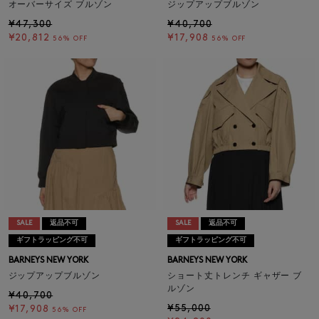
オーバーサイズ ブルゾン
ジップアップブルゾン
¥47,300
¥40,700
¥20,812
¥17,908
56% OFF
56% OFF
SALE
返品不可
SALE
返品不可
ギフトラッピング不可
ギフトラッピング不可
BARNEYS NEW YORK
BARNEYS NEW YORK
ジップアップブルゾン
ショート丈トレンチ ギャザー ブ
ルゾン
¥40,700
¥55,000
¥17,908
56% OFF