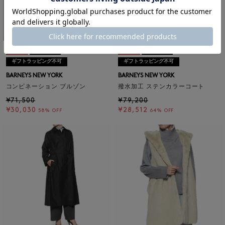
SALE
返品不可
SALE
返品不可
ギフトラッピング不可
ギフトラッピング不可
BARNEYS NEW YORK
BARNEYS NEW YORK
コンビネーション ブルゾン
撥水加工 ステンカラーコート
¥71,500
¥79,200
¥30,030
¥28,512
58% OFF
64% OFF