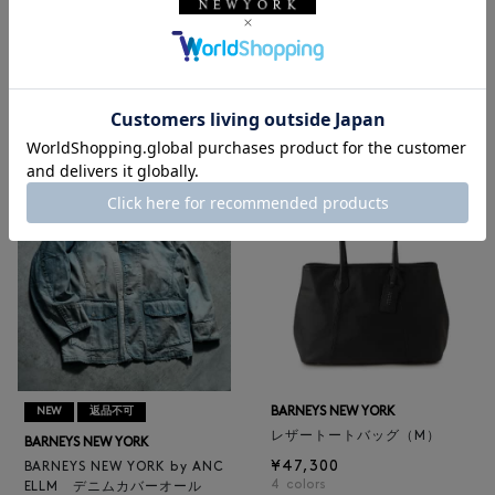
NEW
返品不可
NEW
BARNEYS NEW YORK
BARNEYS NEW YORK
BARNEYS NEW YORK by ANC
ロゴ入りPVC保冷トートバッ
ELLM ホースレザーブルゾン
グ／ドット柄
¥165,000
¥6,600
BARNEYS NEW YORK
NEW
返品不可
レザートートバッグ（M）
BARNEYS NEW YORK
¥47,300
BARNEYS NEW YORK by ANC
4
colors
ELLM デニムカバーオール