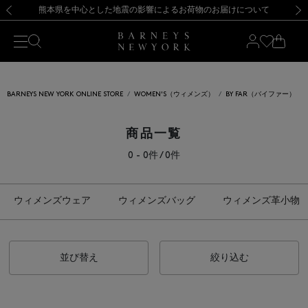
熊本県を中心とした地震の影響によるお荷物のお届けについて
【開催中】SUMMER SALEのご案内・ご注意事項
新規登録のお客様も対象！＜MY BARNEYS＞会員のお客様は11,000円（税込）以上のお買上げで常時送料無料！お買い物の際は会員登録を！
【夏季休業に伴う返品・交換承り一時停止のお知らせ】（2026.8.5）
新規登録のお客様も対象！＜MY BARNEYS＞会員のお客様は11,000円（税込）以上のお買上げで常時送料無料！お買い物の際は会員登録を！
【夏季休業に伴う返品・交換承り一時停止のお知らせ】（2026.8.5）
前の画像
次の
BARNEYS NEW YORK ONLINE STORE
WOMEN'S（ウィメンズ）
BY FAR（バイファー）
商品一覧
0 - 0件 / 0件
ウィメンズウェア
ウィメンズバッグ
ウィメンズ革小物
並び替え
絞り込む