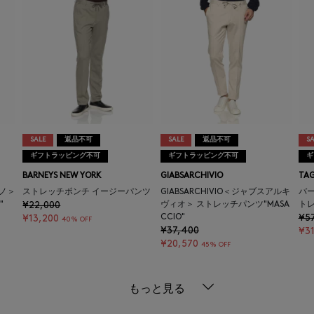
SALE
返品不可
SALE
返品不可
SA
ギフトラッピング不可
ギフトラッピング不可
ギ
BARNEYS NEW YORK
GIABSARCHIVIO
TAG
リノ＞
ストレッチポンチ イージーパンツ
GIABSARCHIVIO＜ジャブスアルキ
バ
"
¥22,000
ヴィオ＞ ストレッチパンツ"MASA
トレ
CCIO"
¥5
¥13,200
40% OFF
¥37,400
¥3
¥20,570
45% OFF
もっと見る