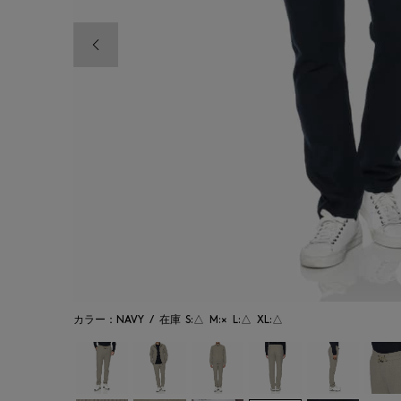
前の画像
カラー：NAVY
/
在庫
S:△
M:×
L:△
XL:△