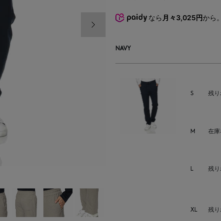
なら
月々3,025円
から
次の画像
NAVY
S
残り
M
在庫
L
残り
XL
残り