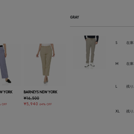
GRAY
S
在庫
M
在庫
L
残り
W YORK
BARNEYS NEW YORK
¥16,500
¥5,940
 OFF
64% OFF
XL
残り