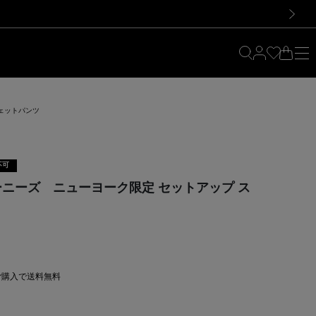
料！お買い物の際は会員登録を！
料！お買い物の際は会員登録を！
）
次の画像
ウェットパンツ
不可
バーニーズ ニューヨーク限定 セットアップ ス
上ご購入で送料無料