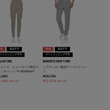
LE
返品不可
SALE
返品不可
フトラッピング不可
ギフトラッピング不可
LIATORE
BARNEYS NEW YORK
ーニーズ ニューヨーク限定ス
シアサッカー素材テーパードパン
ッチパンツ "P-NEWMAN"
ツ
7,200
¥29,700
1,460
¥11,434
45% OFF
61% OFF