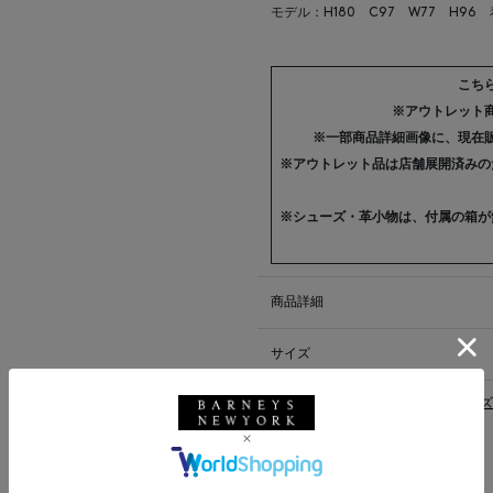
モデル：H180 C97 W77 H96
こち
※アウトレット
※一部商品詳細画像に、現在
※アウトレット品は店舗展開済みの
※シューズ・革小物は、付属の箱が
商品詳細
サイズ
※採寸の詳細につきましては、
サイズ
送料について