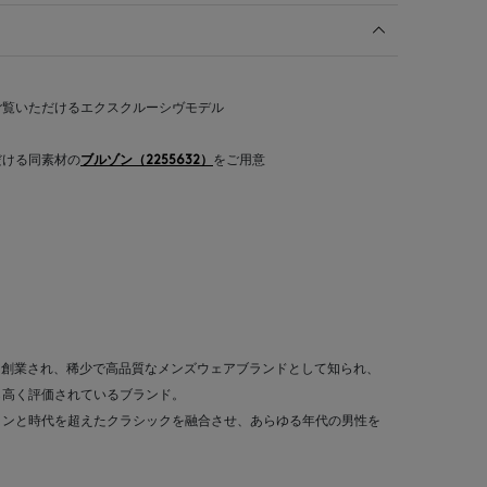
ご覧いただけるエクスクルーシヴモデル
だける同素材の
ブルゾン（2255632）
をご用意
4年に創業され、稀少で高品質なメンズウェアブランドとして知られ、
ら高く評価されているブランド。
インと時代を超えたクラシックを融合させ、あらゆる年代の男性を