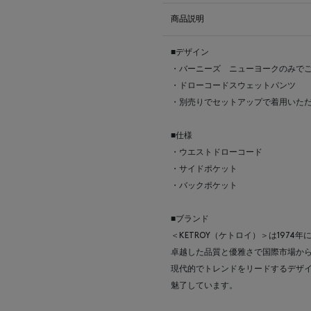
商品説明
■デザイン
・バーニーズ ニューヨークのみで
・ドローコードスウェットパンツ
・別売りでセットアップで着用いた
■仕様
・ウエストドローコード
・サイドポケット
・バックポケット
■ブランド
＜KETROY（ケトロイ）＞は197
卓越した品質と優雅さで国際市場か
現代的でトレンドをリードするデザ
魅了しています。