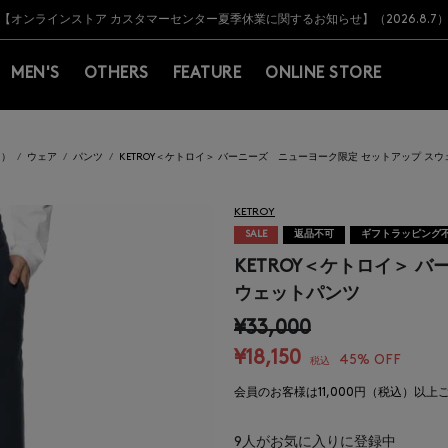
Y BARNEYS＞会員のお客様は11,000円（税込）以上のお買上げで常時送料無
Y BARNEYS＞会員のお客様は11,000円（税込）以上のお買上げで常時送料無
【オンラインストア カスタマーセンター夏季休業に関するお知らせ】（2026.8.7
【夏季休業に伴う返品・交換承り一時停止のお知らせ】（2026.8.5）
熊本県を中心とした地震の影響によるお荷物のお届けについて
【夏季休業に伴う出荷一時停止のお知らせ】(2026.8.7)
【夏季休業に伴う出荷一時停止のお知らせ】(2026.8.7)
【開催中】SUMMER SALEのご案内・ご注意事項
MEN'S
OTHERS
FEATURE
ONLINE STORE
イ）
ウェア
パンツ
KETROY＜ケトロイ＞ バーニーズ ニューヨーク限定 セットアップ ス
KETROY
SALE
返品不可
ギフトラッピング
KETROY＜ケトロイ＞ 
ウェットパンツ
¥33,000
¥18,150
45% OFF
税込
会員のお客様は11,000円（税込）以
9
人がお気に入りに登録中