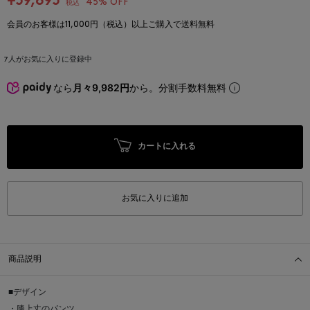
¥59,895
45% OFF
税込
会員のお客様は11,000円（税込）以上ご購入で送料無料
7
人がお気に入りに登録中
なら
月々9,982円
から。分割手数料無料
カートに入れる
お気に入りに追加
商品説明
■デザイン
・膝上丈のパンツ