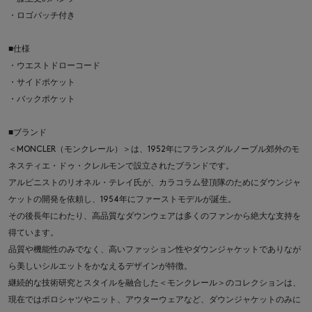
・ロゴパッチ付き
■仕様
・ウエストドローコード
・サイドポケット
・バックポケット
■ブランド
＜MONCLER（モンクレール）＞は、1952年にフランスグルノーブル郊外のモ
ネスティエ・ドゥ・クレルモンで設立されたブランドです。
アルピニストのリオネル・テレイ氏が、カラコラム登頂隊のためにダウンジャ
ケットの開発を依頼し、1954年にファーストモデルが誕生。
その後長年にわたり、高品質なダウンウェアは多くのファンから絶大な支持を
得ています。
品質や機能性のみでなく、高いファッション性やダウンジャケットでありなが
ら美しいシルエットをかなえるデザインが特徴。
継続的な技術研究とスタイルを融合した＜モンクレール＞のコレクションは、
現在ではポロシャツやニット、アウターウェアなど、ダウンジャケットのみに