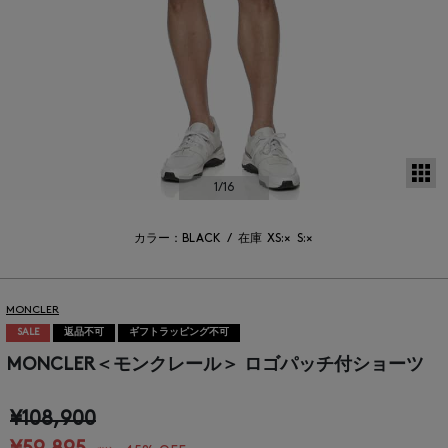
サ
1
/16
カラー：BLACK
/
在庫
XS:×
S:×
MONCLER
SALE
返品不可
ギフトラッピング不可
MONCLER＜モンクレール＞ ロゴパッチ付ショーツ
¥108,900