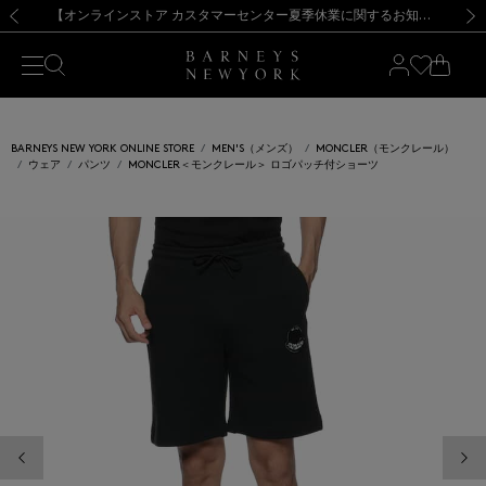
熊本県を中心とした地震の影響によるお荷物のお届けについて
【夏季休業に伴う出荷一時停止のお知らせ】(2026.8.7)
【夏季休業に伴う出荷一時停止のお知らせ】(2026.8.7)
【開催中】SUMMER SALEのご案内・ご注意事項
【オンラインストア カスタマーセンター夏季休業に関するお知らせ】（2026.8.7）
新規登録のお客様も対象！＜MY BARNEYS＞会員のお客様は11,000円（税込）以上のお買上げで常時送料無料！お買い物の際は会員登録を！
【夏季休業に伴う返品・交換承り一時停止のお知らせ】（2026.8.5）
新規登録のお客様も対象！＜MY BARNEYS＞会員のお客様は11,000円（税込）以上のお買上げで常時送料無料！お買い物の際は会員登録を！
前の画像
次の
BARNEYS NEW YORK ONLINE STORE
MEN'S（メンズ）
MONCLER（モンクレール）
ウェア
パンツ
MONCLER＜モンクレール＞ ロゴパッチ付ショーツ
前の画像
次