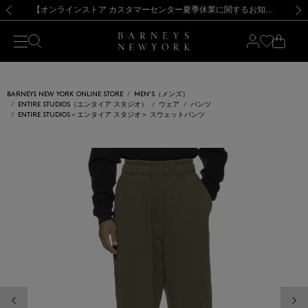
熊本県を中心とした地震の影響によるお荷物のお届けについて
【夏季休業に伴う出荷一時停止のお知らせ】(2026.8.7)
【夏季休業に伴う出荷一時停止のお知らせ】(2026.8.7)
【開催中】SUMMER SALEのご案内・ご注意事項
【オンラインストア カスタマーセンター夏季休業に関するお知らせ】（2026.8.7）
新規登録のお客様も対象！＜MY BARNEYS＞会員のお客様は11,000円（税込）以上のお買上げで常時送料無料！お買い物の際は会員登録を！
【夏季休業に伴う返品・交換承り一時停止のお知らせ】（2026.8.5）
新規登録のお客様も対象！＜MY BARNEYS＞会員のお客様は11,000円（税込）以上のお買上げで常時送料無料！お買い物の際は会員登録を！
前の画像
次の
BARNEYS NEW YORK ONLINE STORE
MEN'S（メンズ）
ENTIRE STUDIOS（エンタイア スタジオ）
ウェア
パンツ
ENTIRE STUDIOS＜エンタイア スタジオ＞ スウェットパンツ
前の画像
次