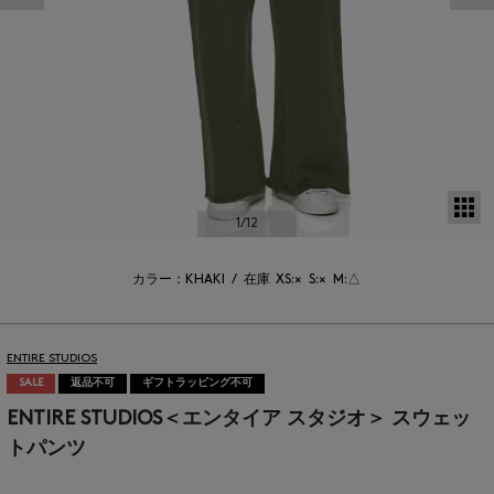
サ
1
/12
カラー：KHAKI
/
在庫
XS:×
S:×
M:△
ENTIRE STUDIOS
SALE
返品不可
ギフトラッピング不可
ENTIRE STUDIOS＜エンタイア スタジオ＞ スウェッ
トパンツ