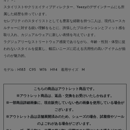
オ）＞。
スタイリストやクリエイティブディレクター、Yeezyのデザインチームにも所
属した経歴を持っています。
セレブリティのスタイリストとしても豊富な経験を持つ二人は、現代ユースカ
ルチャーに対する鋭い理解をもとに、誇張したプロポーションとフィット感を
取り入れ、カジュアルウェアに新しい表情を与えています。
ラグジュアリーなストリートウェア感覚でありながら、年齢・性別・体型に捉
われないスタイルを提案し、幅広いニーズに応える汎用性の高いアイテムが揃
うのが魅力的。
モデル：H183 C95 W76 H94 着用サイズ M
こちらの商品はアウトレット商品です。
※アウトレット商品は、返品・交換をお受けいたしかねます。
※一部商品詳細画像に、現在販売していない色の画像を使用している場合が
ございます。
※アウトレット品は店舗展開済みのため、シューズの場合、試着痕やソール
のよごれがある場合がございます。