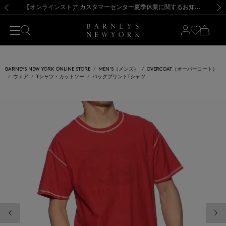
熊本県を中心とした地震の影響によるお荷物のお届けについて
【夏季休業に伴う出荷一時停止のお知らせ】(2026.8.7)
【夏季休業に伴う出荷一時停止のお知らせ】(2026.8.7)
【開催中】SUMMER SALEのご案内・ご注意事項
【オンラインストア カスタマーセンター夏季休業に関するお知らせ】（2026.8.7）
新規登録のお客様も対象！＜MY BARNEYS＞会員のお客様は11,000円（税込）以上のお買上げで常時送料無料！お買い物の際は会員登録を！
【夏季休業に伴う返品・交換承り一時停止のお知らせ】（2026.8.5）
新規登録のお客様も対象！＜MY BARNEYS＞会員のお客様は11,000円（税込）以上のお買上げで常時送料無料！お買い物の際は会員登録を！
前の画像
次の
BARNEYS NEW YORK ONLINE STORE
MEN'S（メンズ）
OVERCOAT（オーバーコート）
ウェア
Tシャツ・カットソー
バックプリントTシャツ
前の画像
次