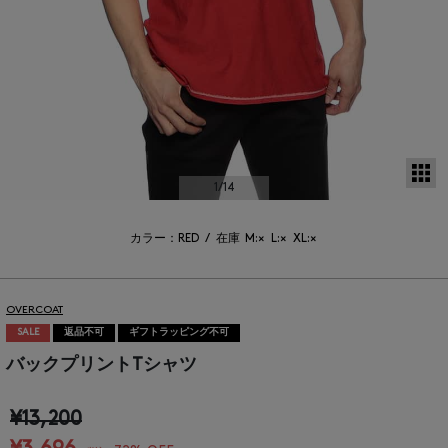
サ
1
/14
カラー：RED
/
在庫
M:×
L:×
XL:×
OVERCOAT
SALE
返品不可
ギフトラッピング不可
バックプリントTシャツ
¥13,200