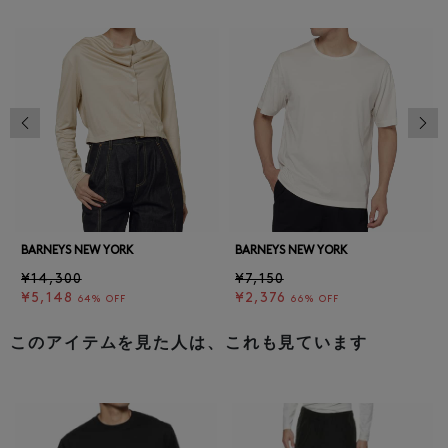
前の画像
次の
BARNEYS NEW YORK
BARNEYS NEW YORK
¥14,300
¥7,150
¥5,148
¥2,376
64% OFF
66% OFF
このアイテムを見た人は、これも見ています