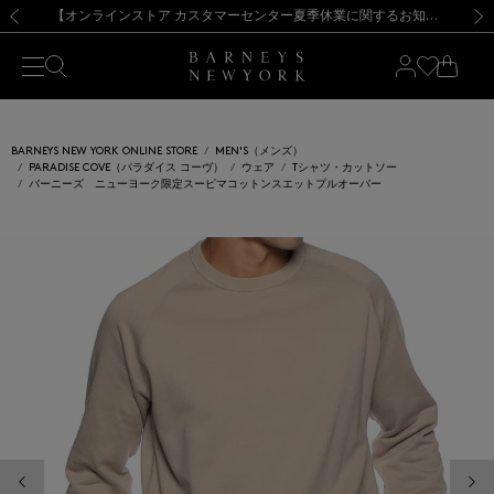
熊本県を中心とした地震の影響によるお荷物のお届けについて
【夏季休業に伴う出荷一時停止のお知らせ】(2026.8.7)
【夏季休業に伴う出荷一時停止のお知らせ】(2026.8.7)
【開催中】SUMMER SALEのご案内・ご注意事項
【オンラインストア カスタマーセンター夏季休業に関するお知らせ】（2026.8.7）
新規登録のお客様も対象！＜MY BARNEYS＞会員のお客様は11,000円（税込）以上のお買上げで常時送料無料！お買い物の際は会員登録を！
【夏季休業に伴う返品・交換承り一時停止のお知らせ】（2026.8.5）
新規登録のお客様も対象！＜MY BARNEYS＞会員のお客様は11,000円（税込）以上のお買上げで常時送料無料！お買い物の際は会員登録を！
前の画像
次の
BARNEYS NEW YORK ONLINE STORE
MEN'S（メンズ）
PARADISE COVE（パラダイス コーヴ）
ウェア
Tシャツ・カットソー
バーニーズ ニューヨーク限定スーピマコットンスエットプルオーバー
前の画像
次