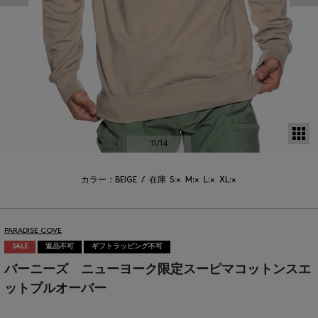
サ
11
/14
カラー：BEIGE
/
在庫
S:×
M:×
L:×
XL:×
PARADISE COVE
SALE
返品不可
ギフトラッピング不可
バーニーズ ニューヨーク限定スーピマコットンスエ
ットプルオーバー