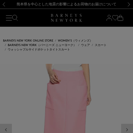
熊本県を中心とした地震の影響によるお荷物のお届けについて
【開催中】SUMMER SALEのご案内・ご注意事項
新規登録のお客様も対象！＜MY BARNEYS＞会員のお客様は11,000円（税込）以上のお買上げで常時送料無料！お買い物の際は会員登録を！
【夏季休業に伴う返品・交換承り一時停止のお知らせ】（2026.8.5）
新規登録のお客様も対象！＜MY BARNEYS＞会員のお客様は11,000円（税込）以上のお買上げで常時送料無料！お買い物の際は会員登録を！
【夏季休業に伴う返品・交換承り一時停止のお知らせ】（2026.8.5）
前の画像
次の
BARNEYS NEW YORK ONLINE STORE
WOMEN'S（ウィメンズ）
BARNEYS NEW YORK（バーニーズ ニューヨーク）
ウェア
スカート
ウォッシャブルサイドポケットタイトスカート
前の画像
次