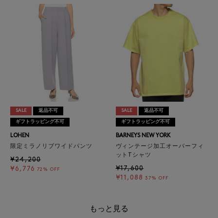
SALE
返品不可
SALE
返品不可
ギフトラッピング不可
ギフトラッピング不可
LOHEN
BARNEYS NEW YORK
限定ミラノリブワイドパンツ
ヴィンテージ加工オーバーフィ
ットTシャツ
¥24,200
¥17,600
¥6,776
72% OFF
¥11,088
37% OFF
もっと見る