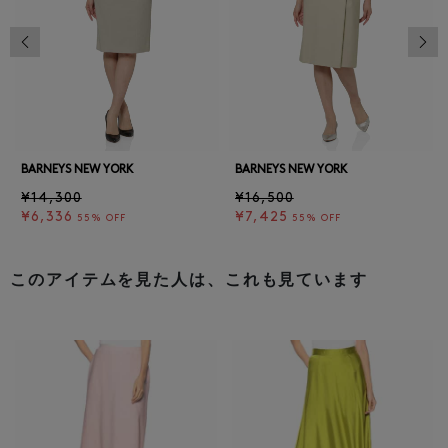
前の画像
次の
BARNEYS NEW YORK
BARNEYS NEW YORK
¥14,300
¥16,500
¥6,336
¥7,425
55% OFF
55% OFF
このアイテムを見た人は、これも見ています