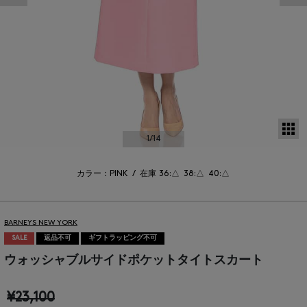
サ
1
/14
カラー：PINK
/
在庫
36:△
38:△
40:△
BARNEYS NEW YORK
SALE
返品不可
ギフトラッピング不可
ウォッシャブルサイドポケットタイトスカート
¥23,100