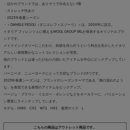
・ほかのブランドでは、ありそうで出会えない1着
・ストレッチ性あり
・2023年春夏シーズン
・＜DANIELE FIESOLI（ダニエレフィエゾーリ）＞は、2000年に設立。
イタリア フィレンツェに構えるWOOL GROUP SRLが発表するオリジナルブラ
ンドです。
メイドインイタリーにこだわり、紡績を自ら行うという利点を生かしたイタリ
アらしい表情豊かなニットコレクションが充実。
他のブランドとは違ったひねりの効いたアイテムを中心にピックアップしてい
ます。
バーニーズ ニューヨークにとって大切なブランドの1つです。
2023年春夏シーズンは、ブランドのシーズンテーマである「潮の流れのよう
な」を表現できる表情のアイテムをピックアップ。
ベージュ・ブラウン・イエロー・オレンジなどをキーカラーに、バリエーショ
ン豊富にラインナップしています。
モデル：H180 C92 W72 H92 着用サイズ L
こちらの商品はアウトレット商品です。