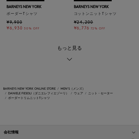
BARNEYS NEW YORK
BARNEYS NEW YORK
ボーダーTシャツ
コットンニットTシャツ
¥9,900
¥24,200
¥6,930
¥6,776
30% OFF
72% OFF
もっと見る
BARNEYS NEW YORK ONLINE STORE
MEN'S（メンズ）
DANIELE FIESOLI（ダニエレフィエゾーリ）
ウェア
ニット・セーター
ボーダートリムニットTシャツ
会社情報