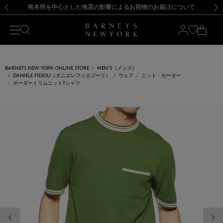
熊本県を中心とした地震の影響によるお荷物のお届けについて
【開催中】SUMMER SALEのご案内・ご注意事項
新規登録のお客様も対象！＜MY BARNEYS＞会員のお客様は11,000円（税込）以上のお買上げで常時送料無料！お買い物の際は会員登録を！
【夏季休業に伴う返品・交換承り一時停止のお知らせ】（2026.8.5）
新規登録のお客様も対象！＜MY BARNEYS＞会員のお客様は11,000円（税込）以上のお買上げで常時送料無料！お買い物の際は会員登録を！
【夏季休業に伴う返品・交換承り一時停止のお知らせ】（2026.8.5）
前の画像
次の
BARNEYS NEW YORK ONLINE STORE
MEN'S（メンズ）
DANIELE FIESOLI（ダニエレフィエゾーリ）
ウェア
ニット・セーター
ボーダートリムニットTシャツ
前の画像
次