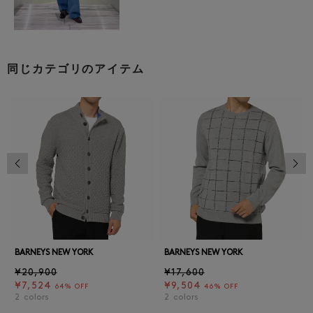
同じカテゴリのアイテム
前の画像
次の
BARNEYS NEW YORK
BARNEYS NEW YORK
¥20,900
¥17,600
¥7,524
¥9,504
64% OFF
46% OFF
2
colors
2
colors