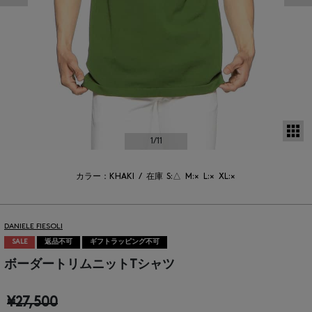
サ
1
/11
カラー：KHAKI
/
在庫
S:△
M:×
L:×
XL:×
DANIELE FIESOLI
SALE
返品不可
ギフトラッピング不可
ボーダートリムニットTシャツ
¥27,500