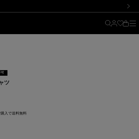
料！お買い物の際は会員登録を！
料！お買い物の際は会員登録を！
）
次の画像
不可
ャツ
上ご購入で送料無料