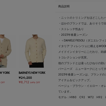
商品説明
・ニットのトリミングをほどこしたハ
・ほかのブランドでは、ありそうで出
・ストレッチ性あり
・2023年春夏シーズン
・＜DANIELE FIESOLI（ダニエ
イタリア フィレンツェに構えるWOOL
メイドインイタリーにこだわり、紡
トコレクションが充実。
他のブランドとは違ったひねりの効
バーニーズ ニューヨークにとって大
W YORK
BARNEYS NEW YORK
2023年春夏シーズンは、ブランド
¥24,200
アイテムをピックアップ。
¥8,712
 OFF
64% OFF
ベージュ・ブラウン・イエロー・オ
ています。
モデル：H180 C92 W72 H92