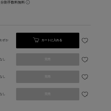
。分割手数料無料
カートに入れる
わずか
なし
完売
なし
完売
なし
完売