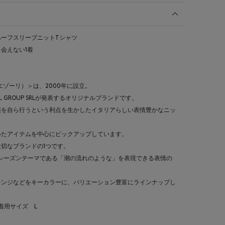
ーフスリーブニットTシャツ
会えない1着
レフィエゾーリ）＞は、2000年に設立。
 GROUP SRLが発表するオリジナルブランドです。
績を自ら行うという利点を生かしたイタリアらしい表情豊かなニッ
いたアイテムを中心にピックアップしています。
切なブランドの1つです。
のシーズンテーマである「潮の流れのような」を表現できる表情の
レンジなどをキーカラーに、バリエーション豊富にラインナップし
 着用サイズ L