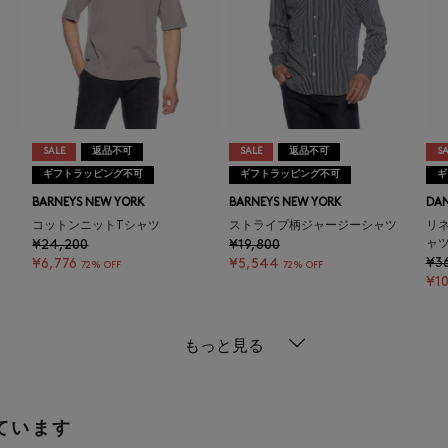
SALE
返品不可
SALE
返品不可
SA
ギフトラッピング不可
ギフトラッピング不可
ギ
BARNEYS NEW YORK
BARNEYS NEW YORK
DAN
コットンニットTシャツ
ストライプ柄ジャージーシャツ
リネ
¥24,200
¥19,800
ャ
¥3
¥6,776
¥5,544
72% OFF
72% OFF
¥10
もっと見る
ています