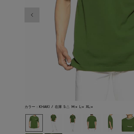
前の画像
カラー：KHAKI
/
在庫
S:△
M:×
L:×
XL:×