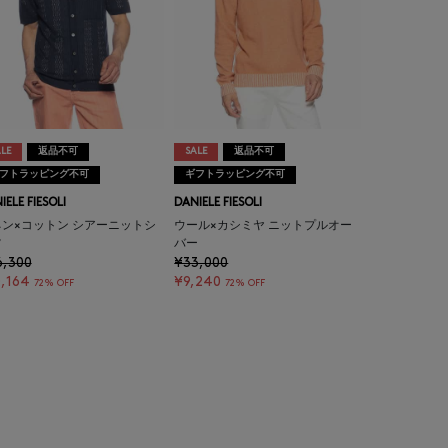
LE
返品不可
SALE
返品不可
フトラッピング不可
ギフトラッピング不可
IELE FIESOLI
DANIELE FIESOLI
ン×コットン シアーニットシ
ウール×カシミヤ ニットプルオー
ツ
バー
6,300
¥33,000
,164
¥9,240
72% OFF
72% OFF