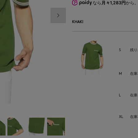
なら
月々1,283円
から
次の画像
KHAKI
S
残り
M
在庫
L
在庫
XL
在庫