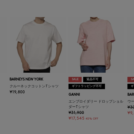
BARNEYS NEW YORK
SALE
返品不可
SA
クルーネックコットンTシャツ
ギフトラッピング不可
ギ
¥19,800
GANNI
BAR
エンブロイダリー ドロップショル
ウ
ダーTシャツ
¥3
¥31,900
¥9
¥17,545
45% OFF