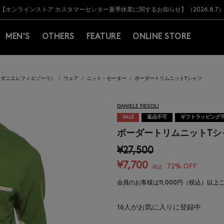
Y BARNEYS＞会員のお客様は11,000円（税込）以上のお買上げで常時送料無
Y BARNEYS＞会員のお客様は11,000円（税込）以上のお買上げで常時送料無
【オンラインストア カスタマーセンター夏季休業に関するお知らせ】（2026.8.7
【夏季休業に伴う返品・交換承り一時停止のお知らせ】（2026.8.5）
熊本県を中心とした地震の影響によるお荷物のお届けについて
【夏季休業に伴う出荷一時停止のお知らせ】(2026.8.7)
【夏季休業に伴う出荷一時停止のお知らせ】(2026.8.7)
【開催中】SUMMER SALEのご案内・ご注意事項
MEN'S
OTHERS
FEATURE
ONLINE STORE
SOLI（ダニエレフィエゾーリ）
ウェア
ニット・セーター
ボーダートリムニットTシャツ
DANIELE FIESOLI
SALE
返品不可
ギフトラッピング
ボーダートリムニットTシ
¥27,500
¥7,700
72% OFF
税込
会員のお客様は11,000円（税込）以
16
人がお気に入りに登録中