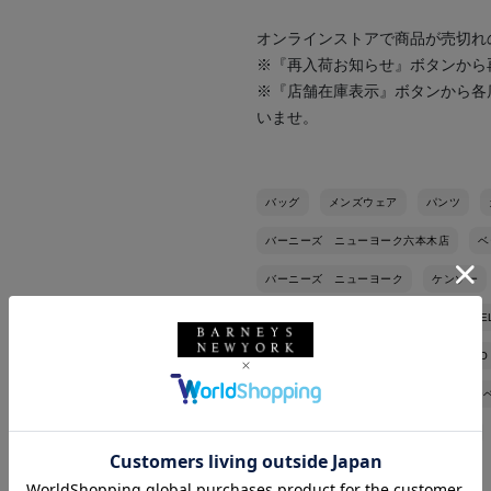
オンラインストアで商品が売切れ
※『再入荷お知らせ』ボタンから
※『店舗在庫表示』ボタンから各
いませ。
バッグ
メンズウェア
パンツ
バーニーズ ニューヨーク六本木店
ベ
バーニーズ ニューヨーク
ケンゾー
メゾン マルジェラ
MAISON MARGIE
HENDERSON
IL MICIO
KENZO
秋冬シーズン
秋コーデ
イエロー
オーバーサイズ
BLACK
BLUE