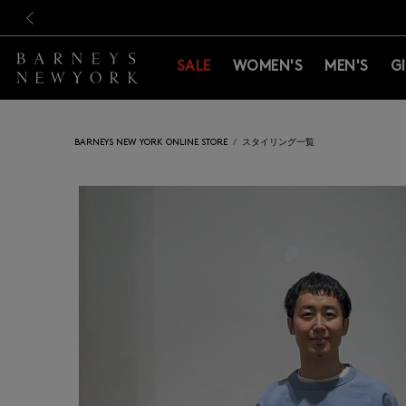
新規登録のお客様も対象！＜M
新規登録のお客様も対象！＜M
前の画像
SALE
WOMEN'S
MEN'S
G
BARNEYS NEW YORK ONLINE STORE
スタイリング一覧