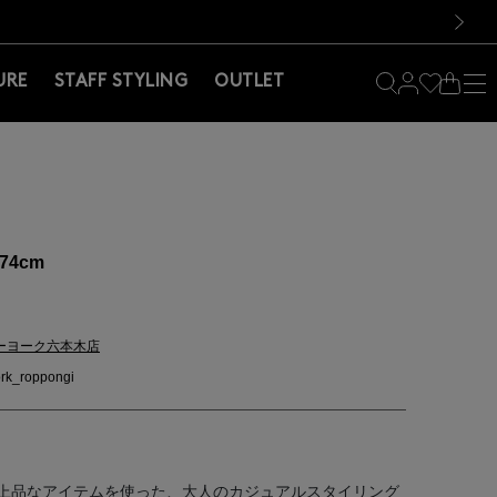
料！お買い物の際は会員登録を！
料！お買い物の際は会員登録を！
）
次の画像
URE
STAFF STYLING
OUTLET
74cm
ーヨーク六本木店
rk_roppongi
上品なアイテムを使った、大人のカジュアルスタイリング