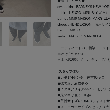
★着用アイテム★
sweatshirt : BARNEYS NEW
t-shirt : KENZO（着用サイズ M）
pants : MM6 MAISON MARG
shoes : HENDERSON（着用サイ
bag : IL MICIO
wallet : MAISON MARGIELA
コーディネートのご相談、スタイ
声がけください⭐︎
六本木店2階にて、お待ちしてお
-スタッフ体型-
◼︎身長174センチ、体重60キロ
◼︎撫で肩、肩幅狭め
◼︎イタリアサイズ44-46（モデル
◼︎足の甲は低く、幅狭
◼︎革靴サイズ40,UK6（ジャスト
◼︎スニーカーサイズ27センチ（