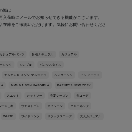
の際は
再入荷時にメールでお知らせできる機能がございます。
店在庫をご確認いただけます。気軽にお問い合わせくださ
カジュアルパンツ
骨格ナチュラル
カジュアル
ーシック
シンプル
パンツスタイル
エムエム６ メゾン マルジェラ
ヘンダーソン
イル ミーチョ
LA
MM6 MAISON MARGIELA
BARNEYS NEW YORK
スエット
カットソー
春夏シーズン
春コーデ
ベース＿春
ウエストゴム
オフシーン
クルーネック
WHITE
ワイドパンツ
リラックスコーデ
大人カジュアル