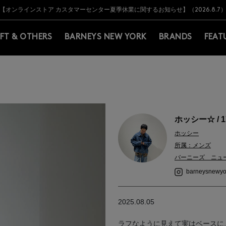
Y BARNEYS＞会員のお客様は11,000円（税込）以上のお買上げで常時送料無
Y BARNEYS＞会員のお客様は11,000円（税込）以上のお買上げで常時送料無
【オンラインストア カスタマーセンター夏季休業に関するお知らせ】（2026.8.7
【夏季休業に伴う返品・交換承り一時停止のお知らせ】（2026.8.5）
熊本県を中心とした地震の影響によるお荷物のお届けについて
【夏季休業に伴う出荷一時停止のお知らせ】(2026.8.7)
【夏季休業に伴う出荷一時停止のお知らせ】(2026.8.7)
【開催中】SUMMER SALEのご案内・ご注意事項
IFT & OTHERS
BARNEYS NEW YORK
BRANDS
FEAT
ホッシー☆ / 1
ホッシー
所属：メンズ
バーニーズ ニュ
barneysnewyo
2025.08.05
ラフなように見えて実はベースに