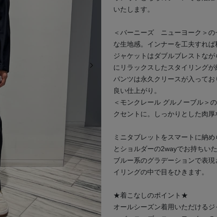
いたします。
＜バーニーズ ニューヨーク＞の
な生地感。インナーを工夫すれば
ジャケットはダブルブレストなが
次の画像
にリラックスしたスタイリングが
パンツは永久クリースが入ってお
良い仕上がり。
＜モンクレール グルノーブル＞
クセントに。しっかりとした肉厚
ミニタブレットをスマートに納め
とショルダーの2wayでお持ちい
ブルー系のグラデーションで表現
イリングの中で目をひきます。
★着こなしのポイント★
オールシーズン着用いただけるジ