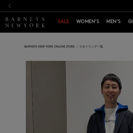
新規登録のお客様も対象！＜M
新規登録のお客様も対象！＜M
前の画像
SALE
WOMEN'S
MEN'S
G
BARNEYS NEW YORK ONLINE STORE
スタイリング一覧