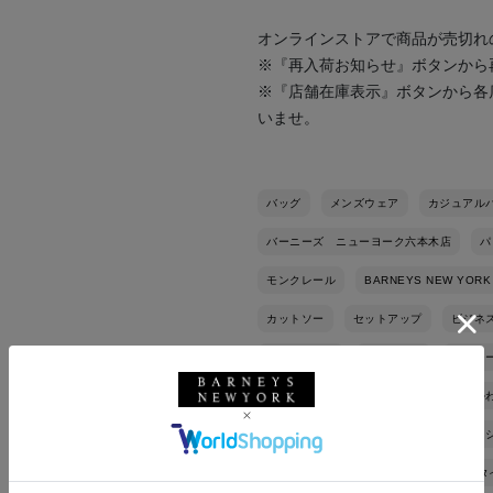
オンラインストアで商品が売切れ
※『再入荷お知らせ』ボタンから
※『店舗在庫表示』ボタンから各
いませ。
バッグ
メンズウェア
カジュアル
バーニーズ ニューヨーク六本木店
パ
モンクレール
BARNEYS NEW YORK
カットソー
セットアップ
ビジネ
トートバッグ
スニーカー
秋冬シ
オールシーズン
きれいめ
大人か
通勤コーデ
スマートカジュアル
WHITE
カシミヤ
ジャケットスタ