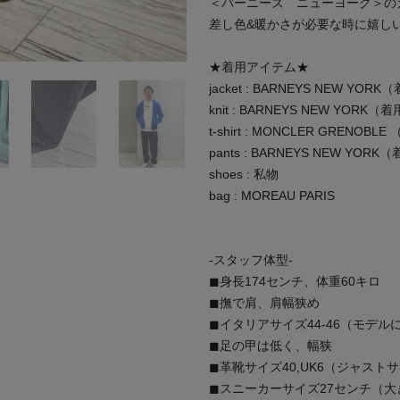
＜バーニーズ ニューヨーク＞の
差し色&暖かさが必要な時に嬉し
★着用アイテム★
jacket : BARNEYS NEW YO
knit : BARNEYS NEW YORK
t-shirt : MONCLER GRENOB
pants : BARNEYS NEW YOR
shoes : 私物
bag : MOREAU PARIS
-スタッフ体型-
◼︎身長174センチ、体重60キロ
◼︎撫で肩、肩幅狭め
◼︎イタリアサイズ44-46（モデル
◼︎足の甲は低く、幅狭
◼︎革靴サイズ40,UK6（ジャスト
◼︎スニーカーサイズ27センチ（