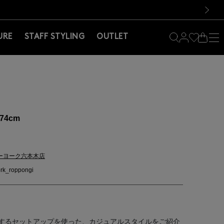
料！お買い物の際は会員登録を！
料！お買い物の際は会員登録を！
次の画像
URE
STAFF STYLING
OUTLET
74cm
ーヨーク六本木店
rk_roppongi
するセットアップを使った、カジュアルスタイルをご紹介