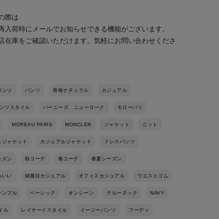
の際は
再入荷時にメールでお知らせできる機能がございます。
店在庫をご確認いただけます。気軽にお問い合わせくださ
パンツ
パンツ
骨格ナチュラル
カジュアル
ンツスタイル
バーニーズ ニューヨーク
モローパリ
MOREAU PARIS
MONCLER
ジャケット
ニット
スジャケット
カジュアルジャケット
ドレスパンツ
ーズン
秋コーデ
春コーデ
春夏シーズン
わいい
綺麗目カジュアル
オフィスカジュアル
ウエストゴム
シンプル
ベーシック
オンシーン
クルーネック
NAVY
イル
レイヤードスタイル
イージーパンツ
フーディ