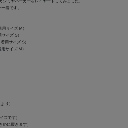
カシミヤパーカーをレイヤードしてみました。
い一着です。
RK（着用サイズ M）
（着用サイズ S）
LE （着用サイズ S）
K（着用サイズ M）
により）
サイズです）
大きめに履きます）