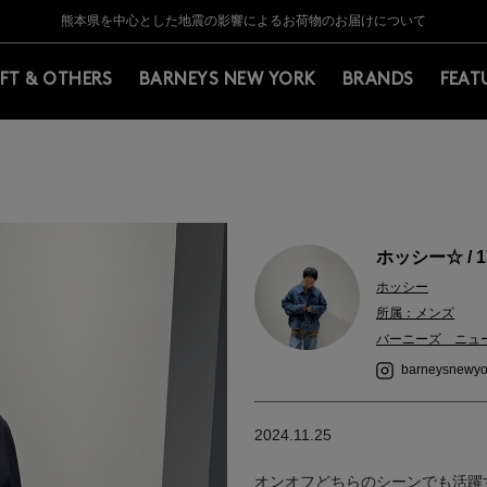
Y BARNEYS＞会員のお客様は11,000円（税込）以上のお買上げで常時送料無
Y BARNEYS＞会員のお客様は11,000円（税込）以上のお買上げで常時送料無
【夏季休業に伴う返品・交換承り一時停止のお知らせ】（2026.8.5）
【夏季休業に伴う返品・交換承り一時停止のお知らせ】（2026.8.5）
熊本県を中心とした地震の影響によるお荷物のお届けについて
【開催中】SUMMER SALEのご案内・ご注意事項
IFT & OTHERS
BARNEYS NEW YORK
BRANDS
FEAT
ホッシー☆ / 1
ホッシー
所属：メンズ
バーニーズ ニュ
barneysnewyo
2024.11.25
オンオフどちらのシーンでも活躍