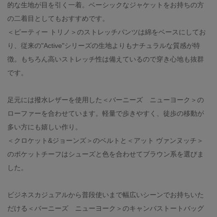
的な生地が目を引く一着。ベーシックなジャケットをお持ちの方
の二着目としてもおすすめです。
＜ピーティー トリノ＞のストレッチパンツは綿をベースにしてお
り、従来の"Active"シリーズの生地よりもナチュラルな質感が特
徴。もちろん高いストレッチ性は備えているので穿き心地も抜群
です。
足元には撥水レザーを使用した＜バーニーズ ニューヨーク＞の
ローファーを合わせています。軽量で歩きやすく、徒歩の移動が
多い方にも嬉しい作り。
＜クロケット&ジョーンズ＞のベルトと＜アット ヴァンヌッチ＞
のポケットチーフはシューズと色を合わせてブラウン系を選びま
した。
ビジネスカジュアルから普段使いまで幅広いシーンでお持ちいた
だける＜バーニーズ ニューヨーク＞のキャンバストートバッグ