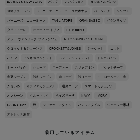
BARNEYS NEW YORK
バッグ
メンズウェア
カジュアルパンツ
骨格ナチュラル
バーニーズ ニューヨーク六本木店
ベーシック
シンプル
バーニーズ ニューヨーク
TAGLIATORE
GRANSASSO
グランサッソ
タリアトーレ
ピーティー トリノ
PT TORINO
アット ヴァンヌッチ フィレンツェ
ATTO VANNUCCI FIRENZE
クロケット＆ジョーンズ
CROCKETT＆JONES
ジャケット
ニット
パンツ
ビジネスジャケット
カジュアルジャケット
ドレスパンツ
トートバッグ
シューズ
ローファー
スリップオン
ポケットチーフ
春夏シーズン
秋冬シーズン
春コーデ
秋コーデ
イエローベース＿春
きれいめ
オフィスカジュアル
通勤コーデ
スマートカジュアル
オンシーン
クルーネック
ペイズリー柄
NAVY
IVORY
DARK GRAY
綿
ジャケットスタイル
パンツスタイル
ジャージー素材
ストレッチ素材
着用しているアイテム