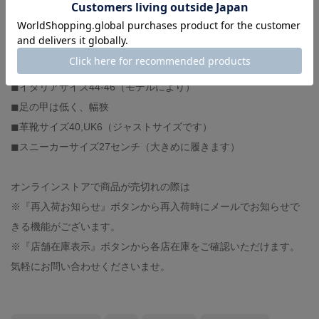
-スタッフ体型-
◼︎身長174センチ、体重60キロ
◼︎撫で肩、肩幅狭め
◼︎イタリアサイズ44-46（モデルにより）
◼︎足の甲は低く、幅狭
◼︎革靴サイズ40,UK6（ジャストサイズです）
◼︎スニーカーサイズ27センチ（大きめに履きます）
オンラインストアで商品が売切れの際は
※『再入荷お知らせ』ボタンから再入荷時にメールでお知らせで
きる機能がございます。
※『店舗在庫表示』ボタンから各店在庫をご確認いただけます。
気軽にお問い合わせくださいませ。