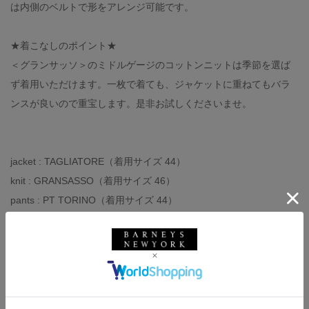
は内側のベルトで形をアレンジ可能です。
★着こなしのポイント★
＜グランサッソ＞のミドルゲージのコットンニットは季節を選ば
ず着用いただけます。一枚で着ても、ジャケットに重ねてもバラ
ンスが良いので重宝します。是非お試しくださいませ。
jacket : TAGLIATORE（着用サイズ 44）
knit : GRANSASSO（着用サイズ 46）
pants : PT TORINO（着用サイズ 44）
belt : CROCKETT&JONES（着用サイズ 80）
shoes : BARNEYS NEW YORK（着用サイズ 7）
pocket chief : ATTO VANNUCCI
bag : BARNEYS NEW YORK