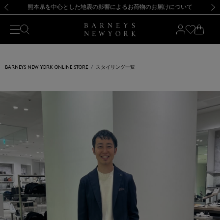
熊本県を中心とした地震の影響によるお荷物のお届けについて
【開催中】SUMMER SALEのご案内・ご注意事項
新規登録のお客様も対象！＜MY BARNEYS＞会員のお客様は11,000円（税込）以上のお買上げで常時送料無料！お買い物の際は会員登録を！
【夏季休業に伴う返品・交換承り一時停止のお知らせ】（2026.8.5）
新規登録のお客様も対象！＜MY BARNEYS＞会員のお客様は11,000円（税込）以上のお買上げで常時送料無料！お買い物の際は会員登録を！
【夏季休業に伴う返品・交換承り一時停止のお知らせ】（2026.8.5）
前の画像
次の
BARNEYS NEW YORK ONLINE STORE
スタイリング一覧