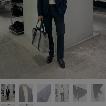
前の画像
次