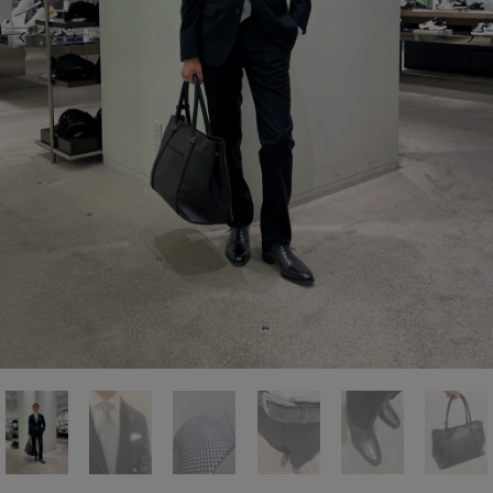
前の画像
次