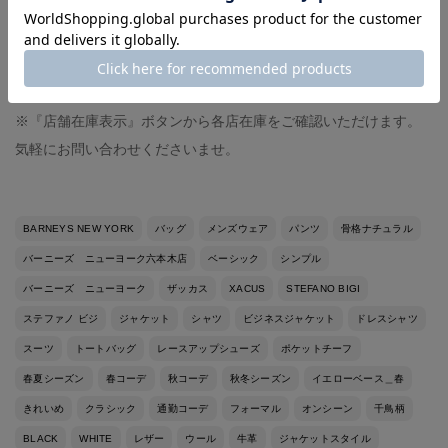
オンラインストアで商品が売切れの際は
※『再入荷お知らせ』ボタンから再入荷時にメールでお知らせで
きる機能がございます。
※『店舗在庫表示』ボタンから各店在庫をご確認いただけます。
気軽にお問い合わせくださいませ。
BARNEYS NEW YORK
バッグ
メンズウェア
パンツ
骨格ナチュラル
バーニーズ ニューヨーク六本木店
ベーシック
シンプル
バーニーズ ニューヨーク
ザッカス
XACUS
STEFANO BIGI
ステファノ ビジ
ジャケット
シャツ
ビジネスジャケット
ドレスシャツ
スーツ
トートバッグ
レースアップシューズ
ポケットチーフ
春夏シーズン
春コーデ
秋コーデ
秋冬シーズン
イエローベース＿春
きれいめ
クラシック
通勤コーデ
フォーマル
オンシーン
千鳥柄
BLACK
WHITE
レザー
ウール
牛革
ジャケットスタイル