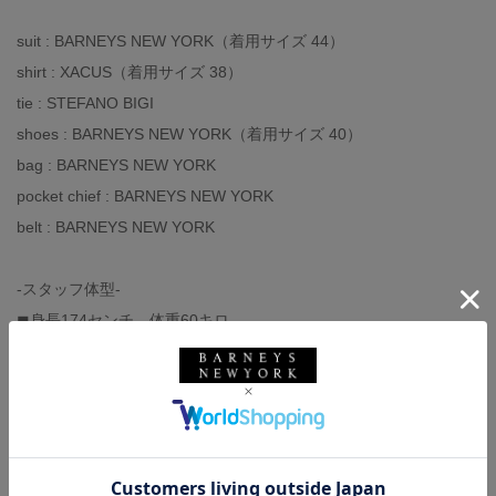
suit : BARNEYS NEW YORK（着用サイズ 44）
shirt : XACUS（着用サイズ 38）
tie : STEFANO BIGI
shoes : BARNEYS NEW YORK（着用サイズ 40）
bag : BARNEYS NEW YORK
pocket chief : BARNEYS NEW YORK
belt : BARNEYS NEW YORK
-スタッフ体型-
◼︎身長174センチ、体重60キロ
◼︎撫で肩、肩幅狭め
◼︎イタリアサイズ44-46（モデルにより）
◼︎足の甲は低く、幅狭
◼︎革靴サイズ40,UK6（ジャストサイズです）
◼︎スニーカーサイズ27センチ（大きめに履きます）