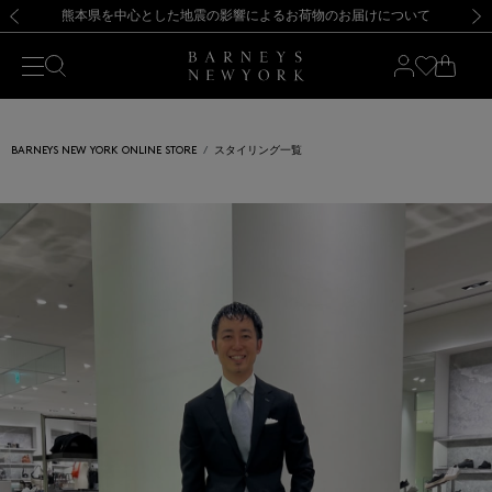
熊本県を中心とした地震の影響によるお荷物のお届けについて
【開催中】SUMMER SALEのご案内・ご注意事項
新規登録のお客様も対象！＜MY BARNEYS＞会員のお客様は11,000円（税込）以上のお買上げで常時送料無料！お買い物の際は会員登録を！
【夏季休業に伴う返品・交換承り一時停止のお知らせ】（2026.8.5）
新規登録のお客様も対象！＜MY BARNEYS＞会員のお客様は11,000円（税込）以上のお買上げで常時送料無料！お買い物の際は会員登録を！
【夏季休業に伴う返品・交換承り一時停止のお知らせ】（2026.8.5）
前の画像
次の
BARNEYS NEW YORK ONLINE STORE
スタイリング一覧