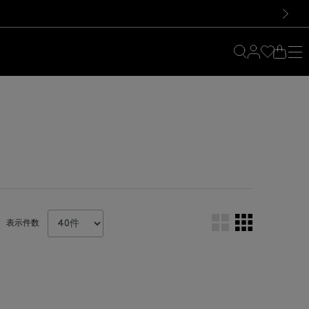
料！お買い物の際は会員登録を！
料！お買い物の際は会員登録を！
）
次の画像
表示件数
。