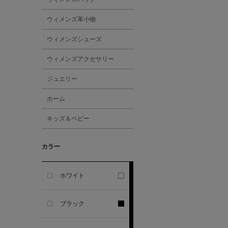
ALL THE WAYS TO SAY
ウィメンズ革小物
ALPO
ウィメンズシューズ
ウィメンズアクセサリー
ALTEA
ジュエリー
AMIRI
ホーム
キッズ＆ベビー
AMOMENTO
カラー
ANCELLM
ANCIENT GREEK
ホワイト
SANDAL
ブラック
ANDERSONS