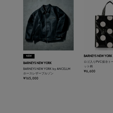
BALENCIAGA
BARBA
BARNEYS NEW YORK
BARNEYS NEWYORK
BEAUTY
NEW
BARNEYS NEW YORK
ロゴ入りPVC保冷ト
BARNEYS NEW YORK
BASERANGE
ット柄
BARNEYS NEW YORK by ANCELLM
¥6,600
ホースレザーブルゾン
¥165,000
BE.ABLE
BEAUTY:BEAST
BEGG X CO