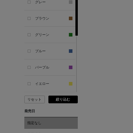
グレー
ANTIPAST
ブラウン
ANYA HINDMARCH
グリーン
ARCS LONDON
ブルー
ARIANNA
パープル
ARIZONA LOVE
イエロー
ARMA
リセット
絞り込む
ピンク
ASAUCE MELER
発売日
レッド
ATELIER AMBOISE
指定なし
オレンジ