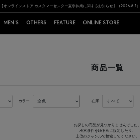
Y BARNEYS＞会員のお客様は11,000円（税込）以上のお買上げで常時送料無
Y BARNEYS＞会員のお客様は11,000円（税込）以上のお買上げで常時送料無
【オンラインストア カスタマーセンター夏季休業に関するお知らせ】（2026.8.7
【夏季休業に伴う返品・交換承り一時停止のお知らせ】（2026.8.5）
熊本県を中心とした地震の影響によるお荷物のお届けについて
【夏季休業に伴う出荷一時停止のお知らせ】(2026.8.7)
【夏季休業に伴う出荷一時停止のお知らせ】(2026.8.7)
【開催中】SUMMER SALEのご案内・ご注意事項
MEN'S
OTHERS
FEATURE
ONLINE STORE
商品一覧
カラー
在庫
お探しの商品が見つかりませんでした
検索条件をゆるめに設定したり、
上位のジャンルで検索してください。