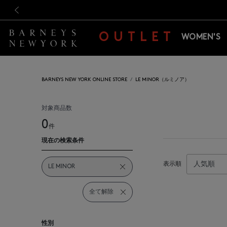
新規登録のお客様も対象！＜M
新規登録のお客様も対象！＜M
前の画像
OUTLET
WOMEN'S
BARNEYS NEW YORK ONLINE STORE
LE MINOR（ルミノア）
対象商品数
0
件
現在の検索条件
表示順
LE MINOR
全て解除
性別