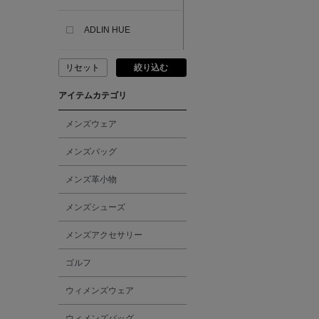
ADLIN HUE
リセット
絞り込む
ADVISORY BOARD
CRYSTALS
アイテムカテゴリ
AESOP
メンズウェア
メンズバッグ
AETA
メンズ革小物
AKIKO OGAWA.
メンズシューズ
メンズアクセサリー
ALBERT THURSTON
ゴルフ
ALESSANDRO
ウィメンズウェア
GHERARDI
ウィメンズバッグ