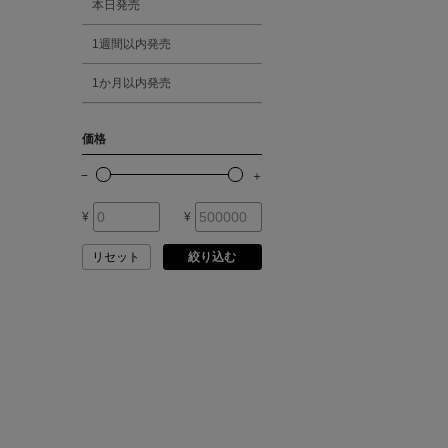
本日発売
ATELIER EDITION
1週間以内発売
シルバー
ATHENA NEW YORK
1か月以内発売
ゴールド
ATHLETICS FTWR
価格
その他
ATTO VANNUCCI
FIRENZE
¥
¥
AURALEE
リセット
絞り込む
AUTRY
BAGUTTA
BAKUNE