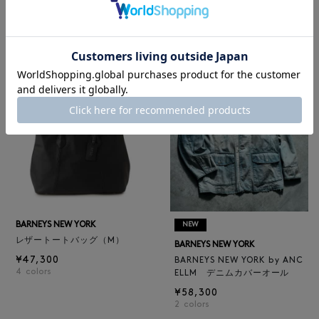
ロゴ入りPVC保冷トートバッ
BARNEYS NEW YORK
グ／ドット柄
BARNEYS NEW YORK by ANC
¥6,600
ELLM ホースレザーブルゾン
¥165,000
BARNEYS NEW YORK
NEW
レザートートバッグ（M）
BARNEYS NEW YORK
¥47,300
BARNEYS NEW YORK by ANC
4
colors
ELLM デニムカバーオール
¥58,300
2
colors