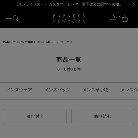
熊本県を中心とした地震の影響によるお荷物のお届けについて
【夏季休業に伴う出荷一時停止のお知らせ】(2026.8.7)
【夏季休業に伴う出荷一時停止のお知らせ】(2026.8.7)
【開催中】SUMMER SALEのご案内・ご注意事項
【オンラインストア カスタマーセンター夏季休業に関するお知らせ】（2026.8.7）
新規登録のお客様も対象！＜MY BARNEYS＞会員のお客様は11,000円（税込）以上のお買上げで常時送料無料！お買い物の際は会員登録を！
【夏季休業に伴う返品・交換承り一時停止のお知らせ】（2026.8.5）
新規登録のお客様も対象！＜MY BARNEYS＞会員のお客様は11,000円（税込）以上のお買上げで常時送料無料！お買い物の際は会員登録を！
前の画像
次の
BARNEYS NEW YORK ONLINE STORE
ジュエリー
商品一覧
0 - 0件 / 0件
メンズウェア
メンズバッグ
メンズ革小物
メンズシ
並び替え
絞り込む