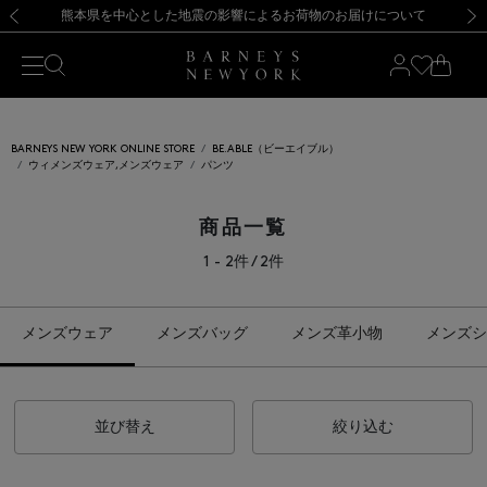
熊本県を中心とした地震の影響によるお荷物のお届けについて
【開催中】SUMMER SALEのご案内・ご注意事項
新規登録のお客様も対象！＜MY BARNEYS＞会員のお客様は11,000円（税込）以上のお買上げで常時送料無料！お買い物の際は会員登録を！
【夏季休業に伴う返品・交換承り一時停止のお知らせ】（2026.8.5）
新規登録のお客様も対象！＜MY BARNEYS＞会員のお客様は11,000円（税込）以上のお買上げで常時送料無料！お買い物の際は会員登録を！
【夏季休業に伴う返品・交換承り一時停止のお知らせ】（2026.8.5）
前の画像
次の
BARNEYS NEW YORK ONLINE STORE
BE.ABLE（ビーエイブル）
ウィメンズウェア,メンズウェア
パンツ
商品一覧
1 - 2件 / 2件
メンズウェア
メンズバッグ
メンズ革小物
メンズシ
並び替え
絞り込む