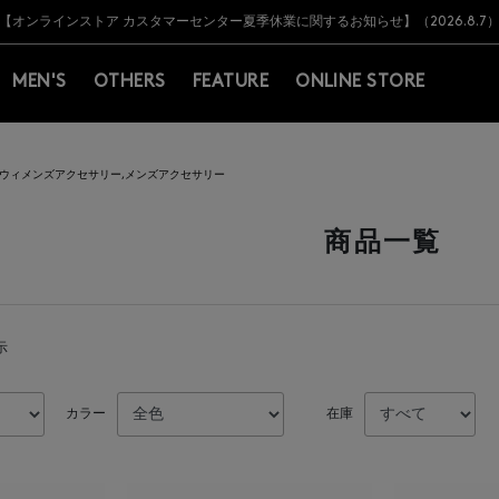
Y BARNEYS＞会員のお客様は11,000円（税込）以上のお買上げで常時送料無
Y BARNEYS＞会員のお客様は11,000円（税込）以上のお買上げで常時送料無
【オンラインストア カスタマーセンター夏季休業に関するお知らせ】（2026.8.7
【夏季休業に伴う返品・交換承り一時停止のお知らせ】（2026.8.5）
熊本県を中心とした地震の影響によるお荷物のお届けについて
【夏季休業に伴う出荷一時停止のお知らせ】(2026.8.7)
【夏季休業に伴う出荷一時停止のお知らせ】(2026.8.7)
【開催中】SUMMER SALEのご案内・ご注意事項
MEN'S
OTHERS
FEATURE
ONLINE STORE
ウィメンズアクセサリー,メンズアクセサリー
商品一覧
示
カラー
在庫