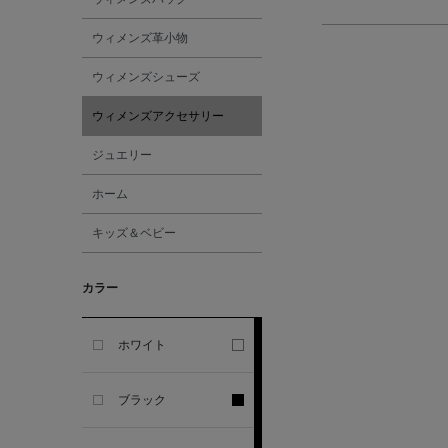
ALL THE WAYS TO SAY
ウィメンズ革小物
ALPO
ウィメンズシューズ
ウィメンズアクセサリー
ALTEA
ジュエリー
AMIRI
ホーム
キッズ＆ベビー
AMOMENTO
カラー
ANCELLM
ANCIENT GREEK
ホワイト
SANDAL
ブラック
ANDERSONS