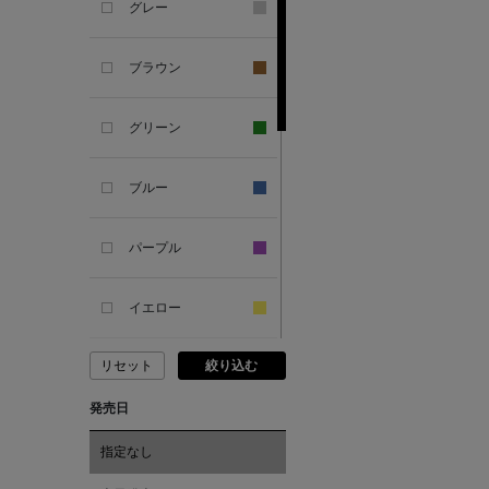
グレー
ANTIPAST
ブラウン
ANYA HINDMARCH
グリーン
ARCS LONDON
ブルー
ARIANNA
パープル
ARIZONA LOVE
イエロー
ARMA
リセット
絞り込む
ピンク
ASAUCE MELER
発売日
レッド
ATELIER AMBOISE
指定なし
オレンジ