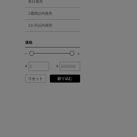
本日発売
ATELIER EDITION
1週間以内発売
シルバー
ATHENA NEW YORK
1か月以内発売
ゴールド
ATHLETICS FTWR
価格
その他
ATTO VANNUCCI
FIRENZE
¥
¥
AURALEE
リセット
絞り込む
AUTRY
BAGUTTA
BAKUNE