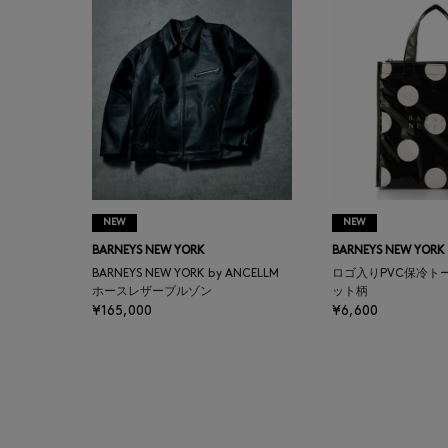
BALENCIAGA
BARBA
BARNEYS NEW YORK
BARNEYS NEWYORK
BEAUTY
NEW
NEW
BARNEYS NEW YORK
BARNEYS NEW YORK
BASERANGE
BARNEYS NEW YORK by ANCELLM
ロゴ入りPVC保冷ト
ホースレザーブルゾン
ット柄
¥165,000
¥6,600
BE.ABLE
BEAUTY:BEAST
BEGG X CO