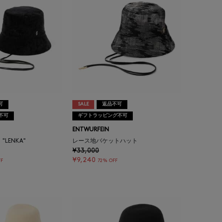
可
SALE
返品不可
不可
ギフトラッピング不可
ENTWURFEIN
LENKA"
レース地バケットハット
¥33,000
¥9,240
F
72% OFF