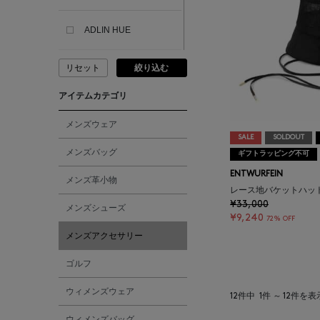
ADLIN HUE
リセット
絞り込む
ADVISORY BOARD
CRYSTALS
アイテムカテゴリ
AESOP
メンズウェア
SALE
SOLDOUT
メンズバッグ
ギフトラッピング不可
AETA
ENTWURFEIN
メンズ革小物
レース地バケットハッ
AKIKO OGAWA.
¥33,000
メンズシューズ
¥9,240
72% OFF
メンズアクセサリー
ALBERT THURSTON
ゴルフ
ALESSANDRO
ウィメンズウェア
GHERARDI
12件中
1件 ～ 12件を表
ウィメンズバッグ