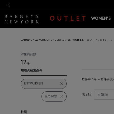
新規登録のお客様も対象！＜M
新規登録のお客様も対象！＜M
前の画像
OUTLET
WOMEN'S
BARNEYS NEW YORK ONLINE STORE
ENTWURFEIN（エントワフェイン）
対象商品数
12
件
現在の検索条件
12件中
1件 ～ 12件を表
ENTWURFEIN
表示順
全て解除
性別