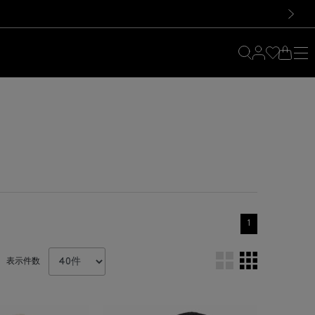
料！お買い物の際は会員登録を！
料！お買い物の際は会員登録を！
）
次の画像
1
表示件数