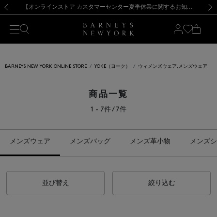
熊本県を中心とした地震の影響によるお荷物のお届けについて
【夏季休業に伴う出荷一時停止のお知らせ】(2026.8.7)
【夏季休業に伴う出荷一時停止のお知らせ】(2026.8.7)
【開催中】SUMMER SALEのご案内・ご注意事項
【オンラインストア カスタマーセンター夏季休業に関するお知らせ】（2026.8.7）
新規登録のお客様も対象！＜MY BARNEYS＞会員のお客様は11,000円（税込）以上のお買上げで常時送料無料！お買い物の際は会員登録を！
【夏季休業に伴う返品・交換承り一時停止のお知らせ】（2026.8.5）
新規登録のお客様も対象！＜MY BARNEYS＞会員のお客様は11,000円（税込）以上のお買上げで常時送料無料！お買い物の際は会員登録を！
前の画像
次の
BARNEYS NEW YORK ONLINE STORE
YOKE（ヨーク）
ウィメンズウェア,メンズウェア
商品一覧
1 - 7件 / 7件
メンズウェア
メンズバッグ
メンズ革小物
メンズシ
並び替え
絞り込む