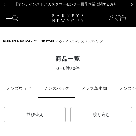
熊本県を中心とした地震の影響によるお荷物のお届けについて
【夏季休業に伴う出荷一時停止のお知らせ】(2026.8.7)
【夏季休業に伴う出荷一時停止のお知らせ】(2026.8.7)
【開催中】SUMMER SALEのご案内・ご注意事項
【オンラインストア カスタマーセンター夏季休業に関するお知らせ】（2026.8.7）
新規登録のお客様も対象！＜MY BARNEYS＞会員のお客様は11,000円（税込）以上のお買上げで常時送料無料！お買い物の際は会員登録を！
【夏季休業に伴う返品・交換承り一時停止のお知らせ】（2026.8.5）
新規登録のお客様も対象！＜MY BARNEYS＞会員のお客様は11,000円（税込）以上のお買上げで常時送料無料！お買い物の際は会員登録を！
前の画像
次の
BARNEYS NEW YORK ONLINE STORE
ウィメンズバッグ,メンズバッグ
商品一覧
0 - 0件 / 0件
メンズウェア
メンズバッグ
メンズ革小物
メンズシ
並び替え
絞り込む