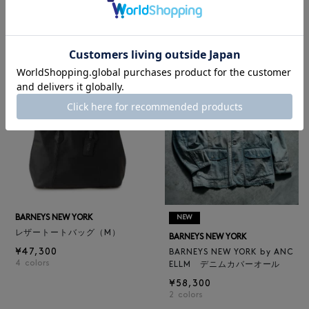
ロゴ入りPVC保冷トートバッ
BARNEYS NEW YORK
グ／ドット柄
BARNEYS NEW YORK by ANC
¥6,600
ELLM ホースレザーブルゾン
¥165,000
BARNEYS NEW YORK
NEW
レザートートバッグ（M）
BARNEYS NEW YORK
¥47,300
BARNEYS NEW YORK by ANC
4
colors
ELLM デニムカバーオール
¥58,300
2
colors