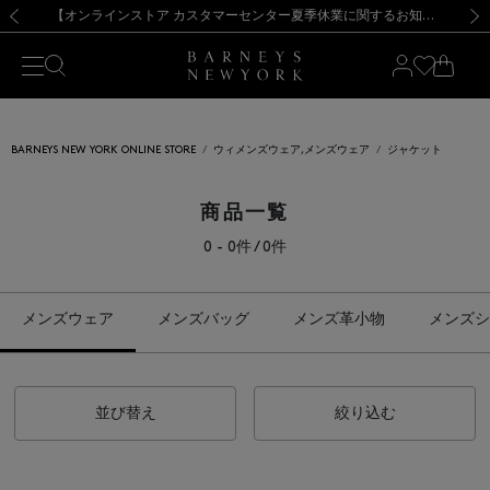
熊本県を中心とした地震の影響によるお荷物のお届けについて
【夏季休業に伴う出荷一時停止のお知らせ】(2026.8.7)
【夏季休業に伴う出荷一時停止のお知らせ】(2026.8.7)
【開催中】SUMMER SALEのご案内・ご注意事項
【オンラインストア カスタマーセンター夏季休業に関するお知らせ】（2026.8.7）
新規登録のお客様も対象！＜MY BARNEYS＞会員のお客様は11,000円（税込）以上のお買上げで常時送料無料！お買い物の際は会員登録を！
【夏季休業に伴う返品・交換承り一時停止のお知らせ】（2026.8.5）
新規登録のお客様も対象！＜MY BARNEYS＞会員のお客様は11,000円（税込）以上のお買上げで常時送料無料！お買い物の際は会員登録を！
前の画像
次の
BARNEYS NEW YORK ONLINE STORE
ウィメンズウェア,メンズウェア
ジャケット
商品一覧
0 - 0件 / 0件
メンズウェア
メンズバッグ
メンズ革小物
メンズシ
並び替え
絞り込む