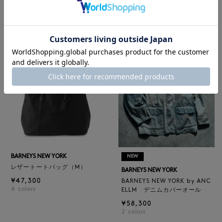
ロゴ入りPVC保冷トートバッ
BARNEYS NEW YORK
グ／ドット柄
BARNEYS NEW YORK by ANC
¥6,600
ELLM ホースレザーブルゾン
¥165,000
BARNEYS NEW YORK
NEW
レザートートバッグ（M）
BARNEYS NEW YORK
¥47,300
BARNEYS NEW YORK by ANC
4
colors
ELLM デニムカバーオール
¥58,300
2
colors