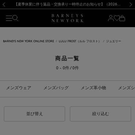
熊本県を中心とした地震の影響によるお荷物のお届けについて
【夏季休業に伴う出荷一時停止のお知らせ】(2026.8.7)
【夏季休業に伴う出荷一時停止のお知らせ】(2026.8.7)
【開催中】SUMMER SALEのご案内・ご注意事項
【オンラインストア カスタマーセンター夏季休業に関するお知らせ】（2026.8.7）
新規登録のお客様も対象！＜MY BARNEYS＞会員のお客様は11,000円（税込）以上のお買上げで常時送料無料！お買い物の際は会員登録を！
【夏季休業に伴う返品・交換承り一時停止のお知らせ】（2026.8.5）
新規登録のお客様も対象！＜MY BARNEYS＞会員のお客様は11,000円（税込）以上のお買上げで常時送料無料！お買い物の際は会員登録を！
前の画像
次の
BARNEYS NEW YORK ONLINE STORE
LULU FROST（ルル フロスト）
ジュエリー
商品一覧
0 - 0件 / 0件
メンズウェア
メンズバッグ
メンズ革小物
メンズシ
並び替え
絞り込む