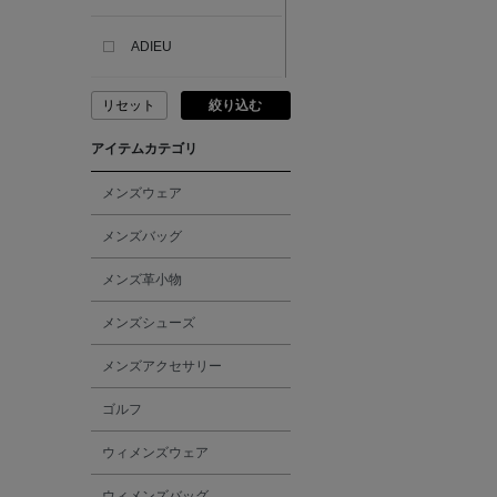
ADIEU
リセット
絞り込む
ADLIN HUE
アイテムカテゴリ
ADVISORY BOARD
CRYSTALS
メンズウェア
メンズバッグ
AESOP
メンズ革小物
AETA
メンズシューズ
メンズアクセサリー
AKIKO OGAWA.
ゴルフ
ALBERT THURSTON
ウィメンズウェア
ALESSANDRO
ウィメンズバッグ