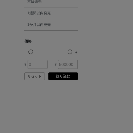
本日発売
ATELIER AMBOISE
1週間以内発売
シルバー
ATELIER EDITION
1か月以内発売
ゴールド
ATHENA NEW YORK
価格
その他
ATHLETICS FTWR
¥
¥
ATTO VANNUCCI
FIRENZE
リセット
絞り込む
AURALEE
AUTRY
BAGUTTA