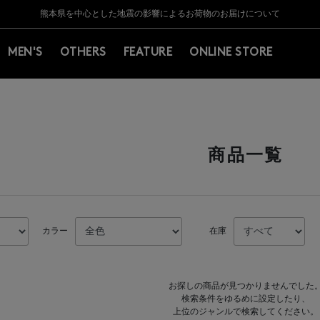
Y BARNEYS＞会員のお客様は11,000円（税込）以上のお買上げで常時送料無
Y BARNEYS＞会員のお客様は11,000円（税込）以上のお買上げで常時送料無
【夏季休業に伴う返品・交換承り一時停止のお知らせ】（2026.8.5）
【夏季休業に伴う返品・交換承り一時停止のお知らせ】（2026.8.5）
熊本県を中心とした地震の影響によるお荷物のお届けについて
【開催中】SUMMER SALEのご案内・ご注意事項
MEN'S
OTHERS
FEATURE
ONLINE STORE
商品一覧
カラー
在庫
お探しの商品が見つかりませんでした
検索条件をゆるめに設定したり、
上位のジャンルで検索してください。