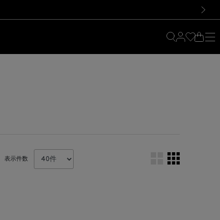
料！お買い物の際は会員登録を！
料！お買い物の際は会員登録を！
次の画像
表示件数
。