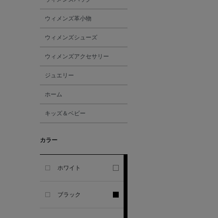
GHERARDI
ウィメンズ革小物
ALL THE WAYS TO SAY
ウィメンズシューズ
ウィメンズアクセサリー
ALPO
ジュエリー
ALTEA
ホーム
キッズ＆ベビー
AMIRI
カラー
AMOMENTO
ANCELLM
ホワイト
ANCIENT GREEK
ブラック
SANDAL