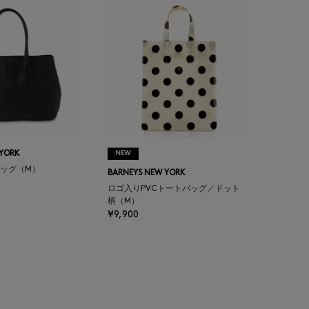
 YORK
NEW
ッグ（M）
BARNEYS NEW YORK
ロゴ入りPVCトートバッグ／ドット
柄（M）
¥9,900