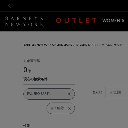
新規登録のお客様も対象！＜M
新規登録のお客様も対象！＜M
前の画像
OUTLET
WOMEN'S
BARNEYS NEW YORK ONLINE STORE
FALIERO SARTI（ファリエロ サルティ）
対象商品数
0
件
現在の検索条件
表示順
FALIERO SARTI
全て解除
性別