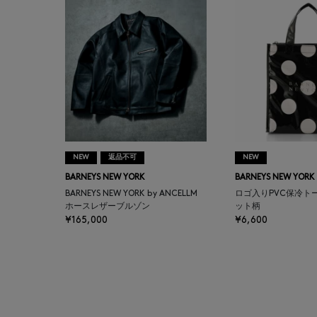
BAKUNE
BALENCIAGA
BARBA
BARNEYS NEW YORK
NEW
返品不可
NEW
BARNEYS NEWYORK
BARNEYS NEW YORK
BARNEYS NEW YORK
BEAUTY
BARNEYS NEW YORK by ANCELLM
ロゴ入りPVC保冷ト
ホースレザーブルゾン
ット柄
¥165,000
¥6,600
BASERANGE
BE.ABLE
BEAUTY:BEAST