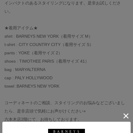
インパクトのあるスタイリングになります。是非お試しくださ
い。
★着用アイテム★
shirt : BARNEYS NEW YORK（着用サイズ M）
t-shirt : CITY COUNTRY CITY（着用サイズ S）
pants : YOKE（着用サイズ 2）
shoes : TIMOTHEE PARIS（着用サイズ 41）
bag : MARYALTERNA
cap : PALY HOLLYWOOD
towel :BARNEYS NEW YORK
コーディネートのご相談、スタイリングのお悩みなどございまし
たら、是非店頭で気軽にお声がけください⭐︎
六本木店2階にて、お待ちしております。