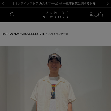
熊本県を中心とした地震の影響によるお荷物のお届けについて
【夏季休業に伴う出荷一時停止のお知らせ】(2026.8.7)
【夏季休業に伴う出荷一時停止のお知らせ】(2026.8.7)
【開催中】SUMMER SALEのご案内・ご注意事項
【オンラインストア カスタマーセンター夏季休業に関するお知らせ】（2026.8.7）
新規登録のお客様も対象！＜MY BARNEYS＞会員のお客様は11,000円（税込）以上のお買上げで常時送料無料！お買い物の際は会員登録を！
【夏季休業に伴う返品・交換承り一時停止のお知らせ】（2026.8.5）
新規登録のお客様も対象！＜MY BARNEYS＞会員のお客様は11,000円（税込）以上のお買上げで常時送料無料！お買い物の際は会員登録を！
前の画像
次の
BARNEYS NEW YORK ONLINE STORE
スタイリング一覧