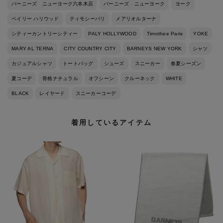
バーニーズ ニューヨーク六本木店
バーニーズ ニューヨーク
ヨーク
ペイリー ハリウッド
ティモシーパリ
メアリオルターナ
シティーカントリーシティー
PALY HOLLYWOOD
Timothee Paris
YOKE
MARY AL TERNA
CITY COUNTRY CITY
BARNEYS NEW YORK
シャツ
カジュアルシャツ
トートバッグ
シューズ
スニーカー
春夏シーズン
夏コーデ
骨格ナチュラル
オフシーン
クルーネック
WHITE
BLACK
レイヤード
スニーカーコーデ
着用しているアイテム