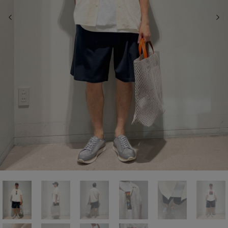
前の画像
次