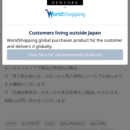
-スタッフ体型-
◼︎身長174センチ、体重60キロ
◼︎撫で肩、肩幅狭め
◼︎イタリアサイズ44-46（モデルにより）
◼︎足の甲は低く、幅狭
◼︎革靴サイズ40,UK6（ジャストサイズです）
◼︎スニーカーサイズ27センチ（大きめに履きます）
オンラインストアで商品が売切れの際は
※『再入荷お知らせ』ボタンから再入荷時にメールでお知らせで
きる機能がございます。
※『店舗在庫表示』ボタンから各店在庫をご確認いただけます。
気軽にお問い合わせくださいませ。
バッグ
メンズウェア
パンツ
カジュアルパンツ
カジュアル