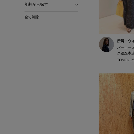
年齢から探す
全て解除
所属：ウ
バーニー
ク銀座本
TOMO / 1