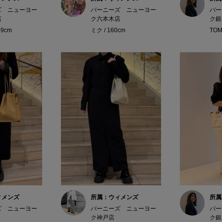
ズ ニューヨー
バーニーズ ニューヨー
バー
店
ク六本木店
ク銀
59cm
ミク / 160cm
TOM
ィメンズ
所属：ウィメンズ
所属
ズ ニューヨー
バーニーズ ニューヨー
バー
ク神戸店
ク銀