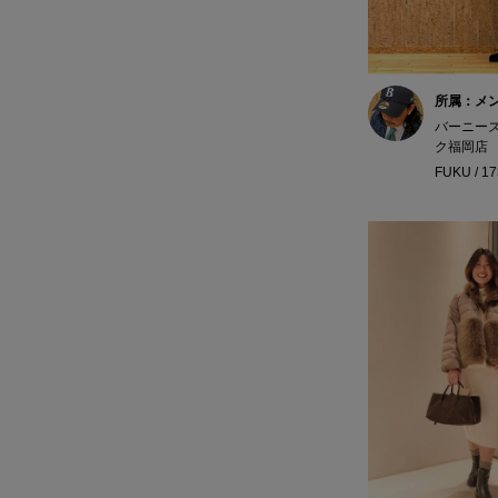
所属：メ
バーニー
ク福岡店
FUKU / 1