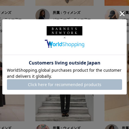
ィメンズ
所属：ウィメンズ
所属
ズ ニューヨー
バーニーズ ニューヨー
バー
店
ク銀座本店
ク福
59cm
TOMO / 159cm
emi
ィメンズ
所属：ウィメンズ
所属