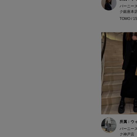
バーニー
ク銀座本
TOMO / 1
所属：ウ
バーニー
ク神戸店