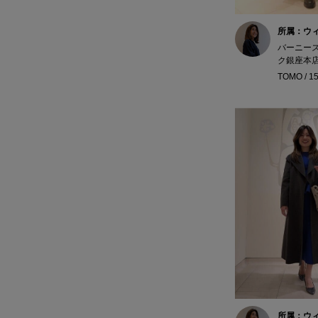
所属：ウ
バーニー
ク銀座本
TOMO / 1
所属：ウ