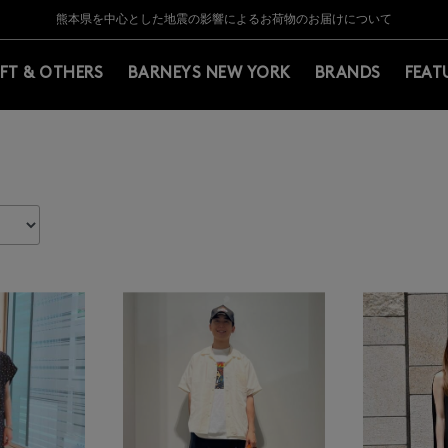
Y BARNEYS＞会員のお客様は11,000円（税込）以上のお買上げで常時送料無
Y BARNEYS＞会員のお客様は11,000円（税込）以上のお買上げで常時送料無
【夏季休業に伴う返品・交換承り一時停止のお知らせ】（2026.8.5）
【夏季休業に伴う返品・交換承り一時停止のお知らせ】（2026.8.5）
熊本県を中心とした地震の影響によるお荷物のお届けについて
【開催中】SUMMER SALEのご案内・ご注意事項
IFT & OTHERS
BARNEYS NEW YORK
BRANDS
FEAT