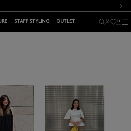
料！お買い物の際は会員登録を！
料！お買い物の際は会員登録を！
次の画像
URE
STAFF STYLING
OUTLET