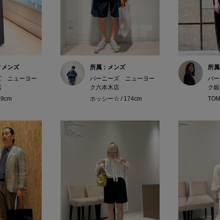
ィメンズ
所属：メンズ
所属
ズ ニューヨー
バーニーズ ニューヨー
バー
店
ク六本木店
ク銀
59cm
ホッシー☆ / 174cm
TOM