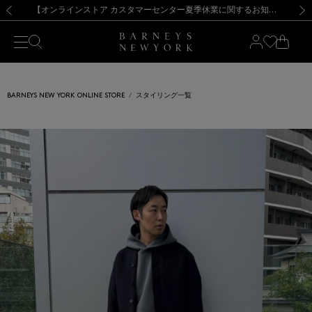
熊本県を中心とした地震の影響によるお荷物のお届けについて
【夏季休業に伴う出荷一時停止のお知らせ】(2026.8.7)
【夏季休業に伴う出荷一時停止のお知らせ】(2026.8.7)
【開催中】SUMMER SALEのご案内・ご注意事項
【オンラインストア カスタマーセンター夏季休業に関するお知らせ】（2026.8.7）
新規登録のお客様も対象！＜MY BARNEYS＞会員のお客様は11,000円（税込）以上のお買上げで常時送料無料！お買い物の際は会員登録を！
【夏季休業に伴う返品・交換承り一時停止のお知らせ】（2026.8.5）
新規登録のお客様も対象！＜MY BARNEYS＞会員のお客様は11,000円（税込）以上のお買上げで常時送料無料！お買い物の際は会員登録を！
前の画像
次の
BARNEYS NEW YORK ONLINE STORE
スタイリング一覧