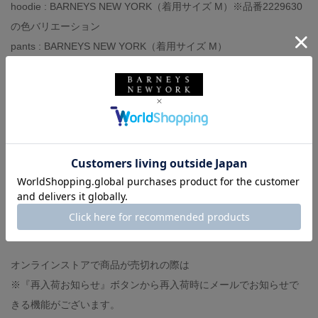
hoodie : BARNEYS NEW YORK（着用サイズ M）※品番2229630
の色バリエーション
pants : BARNEYS NEW YORK（着用サイズ M）
shoes : KAMIYA（着用サイズ 41）
-スタッフ体型-
◼︎身長174センチ、体重60キロ
◼︎撫で肩、肩幅狭め
◼︎イタリアサイズ44-46（モデルにより）
◼︎足の甲は低く、幅狭
◼︎革靴サイズ40,UK6（ジャストサイズです）
◼︎スニーカーサイズ27センチ（大きめに履きます）
オンラインストアで商品が売切れの際は
※『再入荷お知らせ』ボタンから再入荷時にメールでお知らせで
きる機能がございます。