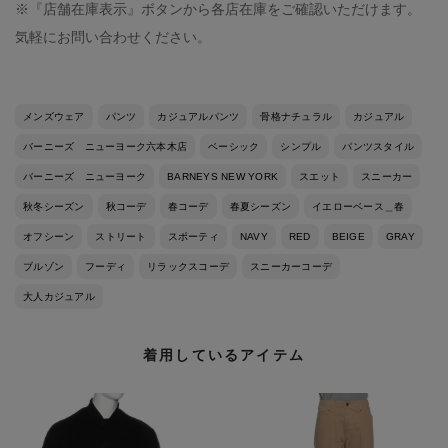
※『店舗在庫表示』ボタンから各店在庫をご確認いただけます。
気軽にお問い合わせください。
メンズウェア
パンツ
カジュアルパンツ
骨格ナチュラル
カジュアル
バーニーズ ニューヨーク六本木店
ベーシック
シンプル
パンツスタイル
バーニーズ ニューヨーク
BARNEYS NEW YORK
スエット
スニーカー
秋冬シーズン
秋コーデ
春コーデ
春夏シーズン
イエローベース＿春
オフシーン
ストリート
スポーティ
NAVY
RED
BEIGE
GRAY
ブルゾン
フーディ
リラックスコーデ
スニーカーコーデ
大人カジュアル
着用しているアイテム