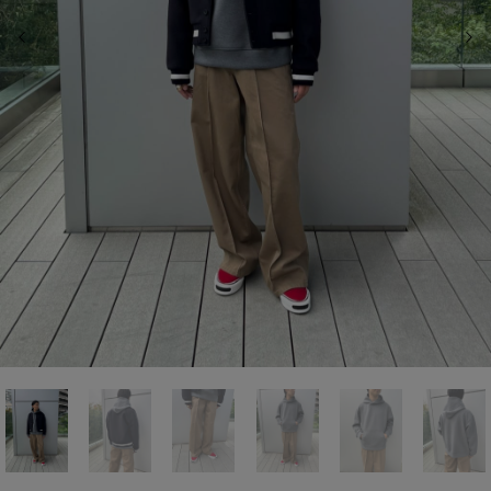
前の画像
次