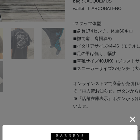
bag : JACQUEMUS
wallet : L'ARCOBALENO
-スタッフ体型-
◼︎身長174センチ、体重60キロ
◼︎撫で肩、肩幅狭め
◼︎イタリアサイズ44-46（モデル
◼︎足の甲は低く、幅狭
◼︎革靴サイズ40,UK6（ジャスト
◼︎スニーカーサイズ27センチ（
オンラインストアで商品が売切れ
※『再入荷お知らせ』ボタンから
※『店舗在庫表示』ボタンから各
いませ。
BARNEYS NEW YORK
バッグ