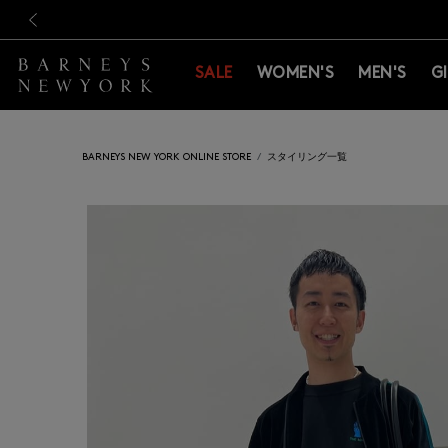
新規登録のお客様も対象！＜M
新規登録のお客様も対象！＜M
前の画像
SALE
WOMEN'S
MEN'S
G
BARNEYS NEW YORK ONLINE STORE
スタイリング一覧