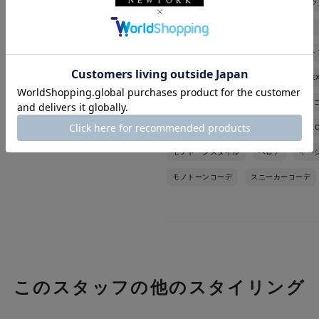
カジュアル
バーニーズ ニューヨーク
サカイ
ニードルズ
ジャックムス
JACQUEMUS
カットソー
セット
限定
シューズ
スニーカー
E
秋コーデ
秋冬シーズン
ウエスト
クルーネック
ストライプ柄
BLA
モノトーンスタイル
ベロア
イー
モノトーンコーデ
スニーカーコーデ
このスタッフの他のスタイリング