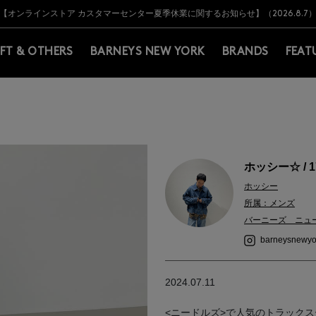
Y BARNEYS＞会員のお客様は11,000円（税込）以上のお買上げで常時送料無
Y BARNEYS＞会員のお客様は11,000円（税込）以上のお買上げで常時送料無
【オンラインストア カスタマーセンター夏季休業に関するお知らせ】（2026.8.7
【夏季休業に伴う返品・交換承り一時停止のお知らせ】（2026.8.5）
熊本県を中心とした地震の影響によるお荷物のお届けについて
【夏季休業に伴う出荷一時停止のお知らせ】(2026.8.7)
【夏季休業に伴う出荷一時停止のお知らせ】(2026.8.7)
【開催中】SUMMER SALEのご案内・ご注意事項
IFT & OTHERS
BARNEYS NEW YORK
BRANDS
FEAT
ホッシー☆ / 1
ホッシー
所属：メンズ
バーニーズ ニュ
barneysnewyo
2024.07.11
<ニードルズ>で人気のトラック