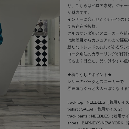
り、こちらはベロア素材。ジャー
が魅力です。
インナーに合わせた<サカイ>の
でも存在感抜群。
グルカサンダルとスニーカーを組
次の画像
は綺麗目からカジュアルまで幅広
新たなトレンドの兆しがあるワン
ヨーク別注のカラーリングが好評
てもよく目立ち、見つけやすい点
★着こなしのポイント★
レザーのバッグとスニーカーで、
雰囲気もぐっと大人っぽくなりま
track top : NEEDLES（着用サイ
t-shirt : SACAI（着用サイズ 2）
track pants : NEEDLES（着用
shoes : BARNEYS NEW YOR