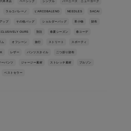
六本木店
ベーシック
シンプル
バーニーズ ニューヨーク
ラルコバレーノ
L'ARCOBALENO
NEEDLES
SACAI
アップ
その他バッグ
ショルダーバッグ
革小物
財布
XCLUSIVELY OURS
別注
春夏シーズン
春コーデ
ゴム
オフシーン
旅行
ストリート
スポーティ
CK
レザー
パンツスタイル
二つ折り財布
ジーパンツ
ジャージー素材
ストレッチ素材
ブルゾン
ベストセラー