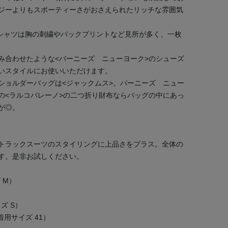
ジーよりもスポーティーさがおさえられたリッチな雰囲気
Tシャツは胸の刺繍やバックプリントなど見所が多く、一枚
み合わせたような<バーニーズ ニューヨーク>のシューズ
いスタイルにお使いいただけます。
ショルダーバッグは<ジャックムス>。バーニーズ ニュー
の<ラルコバレーノ>の二つ折り財布ならバッグの中にあっ
が◎。
トラックスーツのスタイリングに上品さをプラス。全体の
す。是非お試しください。
ズ M）
サイズ S）
K（着用サイズ 41）