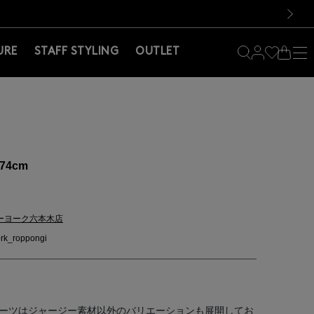
料！お買い物の際は会員登録を！
料！お買い物の際は会員登録を！
）
次の画像
URE
STAFF STYLING
OUTLET
74cm
ーヨーク六本木店
rk_roppongi
スーツはジャージー素材以外のバリエーションも展開してお