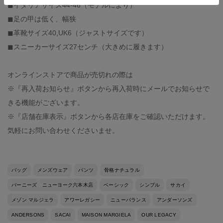
◼︎イタリアサイズ44-46（モデルにより）
◼︎足の甲は低く、幅狭
◼︎革靴サイズ40,UK6（ジャストサイズです）
◼︎スニーカーサイズ27センチ（大きめに履きます）
オンラインストアで商品が売切れの際は
※『再入荷お知らせ』ボタンから再入荷時にメールでお知らせで
きる機能がございます。
※『店舗在庫表示』ボタンから各店在庫をご確認いただけます。
気軽にお問い合わせくださいませ。
バッグ
メンズウェア
パンツ
骨格ナチュラル
バーニーズ ニューヨーク六本木店
ベーシック
シンプル
サカイ
メゾン マルジェラ
アワーレガシー
ニューバランス
アンダーソンズ
ANDERSONS
SACAI
MAISON MARGIELA
OUR LEGACY