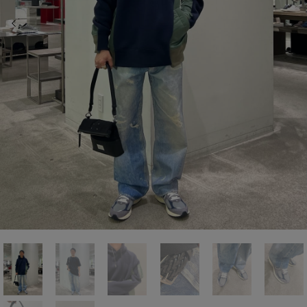
前の画像
次