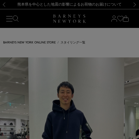
熊本県を中心とした地震の影響によるお荷物のお届けについて
【開催中】SUMMER SALEのご案内・ご注意事項
新規登録のお客様も対象！＜MY BARNEYS＞会員のお客様は11,000円（税込）以上のお買上げで常時送料無料！お買い物の際は会員登録を！
【夏季休業に伴う返品・交換承り一時停止のお知らせ】（2026.8.5）
新規登録のお客様も対象！＜MY BARNEYS＞会員のお客様は11,000円（税込）以上のお買上げで常時送料無料！お買い物の際は会員登録を！
【夏季休業に伴う返品・交換承り一時停止のお知らせ】（2026.8.5）
前の画像
次の
BARNEYS NEW YORK ONLINE STORE
スタイリング一覧