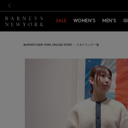
新規登録のお客様も対象！＜M
新規登録のお客様も対象！＜M
前の画像
SALE
WOMEN'S
MEN'S
G
BARNEYS NEW YORK ONLINE STORE
スタイリング一覧