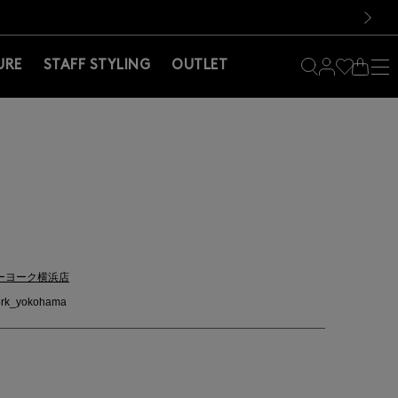
料！お買い物の際は会員登録を！
料！お買い物の際は会員登録を！
次の画像
URE
STAFF STYLING
OUTLET
ーヨーク横浜店
rk_yokohama