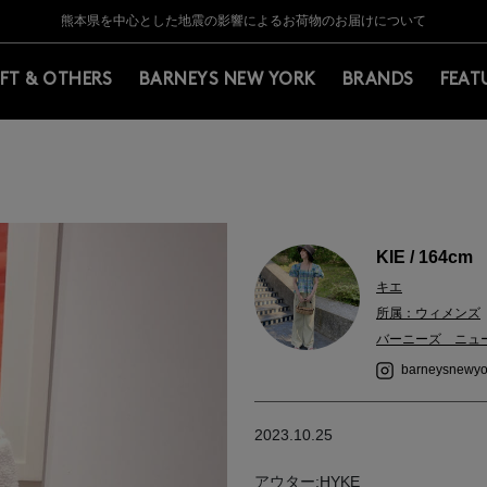
Y BARNEYS＞会員のお客様は11,000円（税込）以上のお買上げで常時送料無
Y BARNEYS＞会員のお客様は11,000円（税込）以上のお買上げで常時送料無
【夏季休業に伴う返品・交換承り一時停止のお知らせ】（2026.8.5）
【夏季休業に伴う返品・交換承り一時停止のお知らせ】（2026.8.5）
熊本県を中心とした地震の影響によるお荷物のお届けについて
【開催中】SUMMER SALEのご案内・ご注意事項
IFT & OTHERS
BARNEYS NEW YORK
BRANDS
FEAT
KIE / 164cm
キエ
所属：ウィメンズ
バーニーズ ニュ
barneysnewyo
2023.10.25
アウター:HYKE