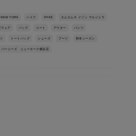
 NEW YORK
ハイク
HYKE
エムエム６ メゾン マルジェラ
ズウェア
バッグ
コート
アウター
パンツ
ツ
トートバッグ
シューズ
ブーツ
秋冬シーズン
バーニーズ ニューヨーク横浜店