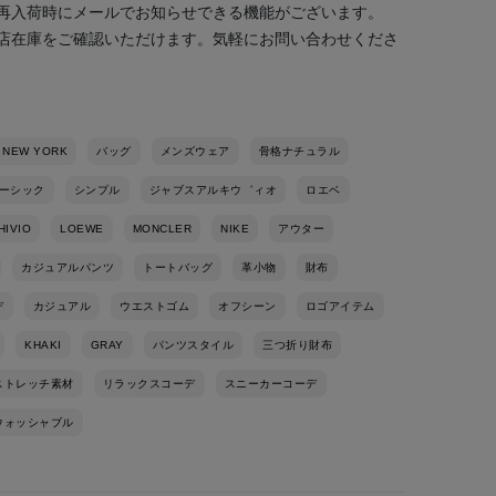
再入荷時にメールでお知らせできる機能がございます。
店在庫をご確認いただけます。気軽にお問い合わせくださ
 NEW YORK
バッグ
メンズウェア
骨格ナチュラル
ーシック
シンプル
ジャブスアルキウ゛ィオ
ロエベ
HIVIO
LOEWE
MONCLER
NIKE
アウター
カジュアルパンツ
トートバッグ
革小物
財布
デ
カジュアル
ウエストゴム
オフシーン
ロゴアイテム
KHAKI
GRAY
パンツスタイル
三つ折り財布
ストレッチ素材
リラックスコーデ
スニーカーコーデ
ウォッシャブル