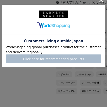
※『再入荷お知らせ』ボタンから
※『店舗在庫表示』ボタンから各
いませ。
バーニーズ ニューヨーク
BARNEYS
バーニーズ ニューヨーク六本木店
ベ
ナイキ
モンクレール
GIABSARC
ニット
カットソー
ドレスパンツ
スニーカー
秋冬シーズン
秋コー
スポーティ
クルーネック
WHITE
イージーパンツ
ジャージー素材
大人カジュアル
着回しアイテム