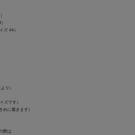
M）
 M）
サイズ 44）
により）
サイズです）
大きめに履きます）
の際は