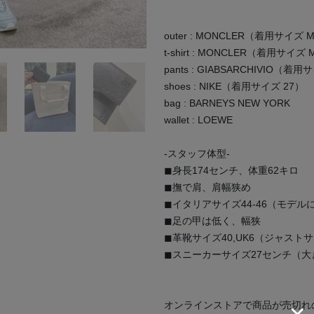
outer : MONCLER（着用サイズ 
t-shirt : MONCLER（着用サイズ
pants : GIABSARCHIVIO（着用
shoes : NIKE（着用サイズ 27）
bag : BARNEYS NEW YORK
wallet : LOEWE
-スタッフ体型-
◼︎身長174センチ、体重62キロ
◼︎撫で肩、肩幅狭め
◼︎イタリアサイズ44-46（モデル
◼︎足の甲は低く、幅狭
◼︎革靴サイズ40,UK6（ジャスト
◼︎スニーカーサイズ27センチ（
オンラインストアで商品が売切れ