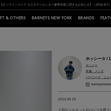
Y BARNEYS＞会員のお客様は11,000円（税込）以上のお買上げで常時送料無
Y BARNEYS＞会員のお客様は11,000円（税込）以上のお買上げで常時送料無
【オンラインストア カスタマーセンター夏季休業に関するお知らせ】（2026.8.7
【夏季休業に伴う返品・交換承り一時停止のお知らせ】（2026.8.5）
熊本県を中心とした地震の影響によるお荷物のお届けについて
【夏季休業に伴う出荷一時停止のお知らせ】(2026.8.7)
【夏季休業に伴う出荷一時停止のお知らせ】(2026.8.7)
【開催中】SUMMER SALEのご案内・ご注意事項
IFT & OTHERS
BARNEYS NEW YORK
BRANDS
FEAT
ホッシー☆ / 1
ホッシー
所属：メンズ
バーニーズ ニュ
barneysnewyo
2023.09.19
上品なシルエットのパンツを取り