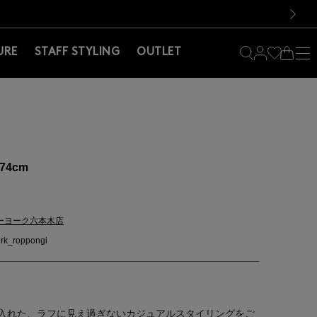
料！お買い物の際は会員登録を！
料！お買い物の際は会員登録を！
）
次の画像
URE
STAFF STYLING
OUTLET
74cm
ーヨーク六本木店
rk_roppongi
入れた、ラフに見え過ぎないカジュアルスタイリングをご