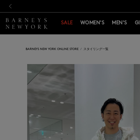
新規登録のお客様も対象！＜M
新規登録のお客様も対象！＜M
前の画像
SALE
WOMEN'S
MEN'S
G
BARNEYS NEW YORK ONLINE STORE
スタイリング一覧