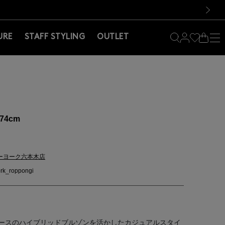
料！お買い物の際は会員登録を！
料！お買い物の際は会員登録を！
）
次の画像
URE
STAFF STYLING
OUTLET
74cm
ーヨーク六本木店
rk_roppongi
ースのハイブリッドブルゾンを活かしたカジュアルスタイ