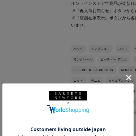
オンラインストアで商品が売切れ
※『再入荷お知らせ』ボタンから
※『店舗在庫表示』ボタンから各
いませ。
バッグ
メンズウェア
パンツ
モンクレール
ピーティー デニム
FILIPPO DE LAURENTIIS
MONCLE
ニット
デニム
カジュアルパンツ
EXCLUSIVELY OURS
別注
秋冬
旅行
スポーティ
シンプル
モ
パンツスタイル
ストレッチ素材
バッグジャック