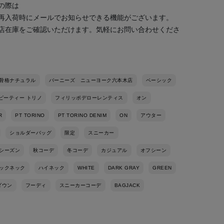
の際は
再入荷時にメールでお知らせできる機能がございます。
店在庫をご確認いただけます。気軽にお問い合わせくださ
骨格ナチュラル
バーニーズ ニューヨーク六本木店
ベーシック
ピーティー トリノ
フィリッポデローレンティス
オン
R
PT TORINO
PT TORINO DENIM
ON
アウター
ショルダーバッグ
限定
スニーカー
シーズン
秋コーデ
冬コーデ
カジュアル
オフシーン
ックネック
ハイネック
WHITE
DARK GRAY
GREEN
ダウン
フーディ
スニーカーコーデ
BAGJACK