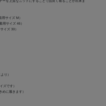
ナーを上質なニットにすることで品良く着ることが出来ま
LE（着用サイズ M）
IIS（着用サイズ 46）
着用サイズ 30）
により）
サイズです）
大きめに履きます）