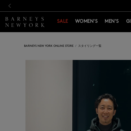
新規登録のお客様も対象！＜M
新規登録のお客様も対象！＜M
前の画像
SALE
WOMEN'S
MEN'S
G
BARNEYS NEW YORK ONLINE STORE
スタイリング一覧