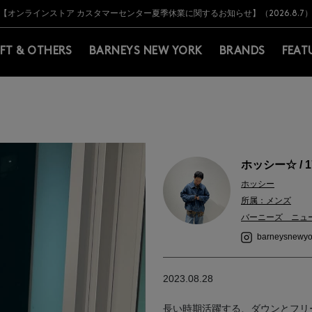
Y BARNEYS＞会員のお客様は11,000円（税込）以上のお買上げで常時送料無
Y BARNEYS＞会員のお客様は11,000円（税込）以上のお買上げで常時送料無
【オンラインストア カスタマーセンター夏季休業に関するお知らせ】（2026.8.7
【夏季休業に伴う返品・交換承り一時停止のお知らせ】（2026.8.5）
熊本県を中心とした地震の影響によるお荷物のお届けについて
【夏季休業に伴う出荷一時停止のお知らせ】(2026.8.7)
【夏季休業に伴う出荷一時停止のお知らせ】(2026.8.7)
【開催中】SUMMER SALEのご案内・ご注意事項
IFT & OTHERS
BARNEYS NEW YORK
BRANDS
FEAT
ホッシー☆ / 1
ホッシー
所属：メンズ
バーニーズ ニュ
barneysnewyo
2023.08.28
長い時期活躍する、ダウンとフリ