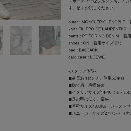
スポーティーなブルゾンも、イン
す。是非お試しください。
outer : MONCLER GLENOB
knit : FILIPPO DE LAURENT
pants : PT TORINO DENIM（
shoes : ON（着用サイズ 27）
bag : BAGJACK
card case : LOEWE
-スタッフ体型-
◼︎身長174センチ、体重62キロ
◼︎撫で肩、肩幅狭め
◼︎イタリアサイズ44-46（モデル
◼︎足の甲は低く、幅狭
◼︎革靴サイズ40,UK6（ジャスト
◼︎スニーカーサイズ27センチ（